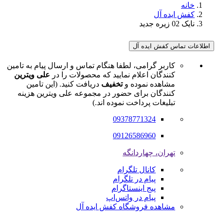
خانه
کفش ایده آل
نایک 02 زیره جدید
اطلاعات تماس کفش ایده آل
کاربر گرامی، لطفا هنگام تماس و ارسال پیام به تامین
کنندگان اعلام نمایید که محصولات را در
علی ویترین
مشاهده نموده و
تخفیف
دریافت کنید. (این تامین
کنندگان برای حضور در مجموعه علی ویترین هزینه
تبلیغات پرداخت نموده اند.)
09378771324
09126586960
تهران، چهاردانگه
کانال تلگرام
پیام در تلگرام
پیج اینستاگرام
پیام در واتس‌اپ
مشاهده فروشگاه کفش ایده آل