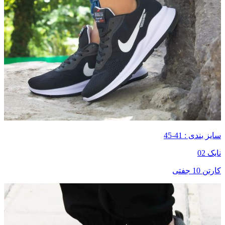
سایز بندی : 41-45
نایک 02
کارتن 10 جفتی