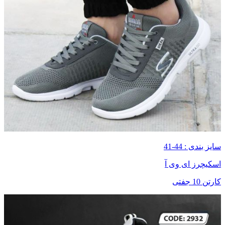
سایز بندی : 44-41
اسکیچرز ای وی آ
کارتن 10 جفتی