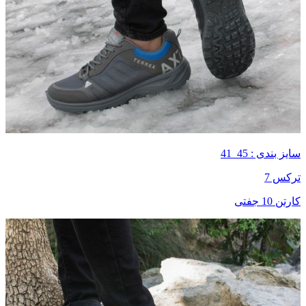
سایز بندی : 45_41
ترکس 7
کارتن 10 جفتی