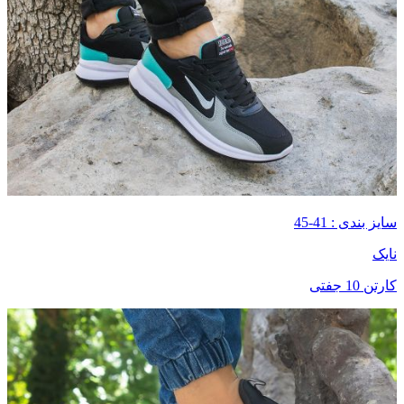
سایز بندی : 41-45
نایک
کارتن 10 جفتی