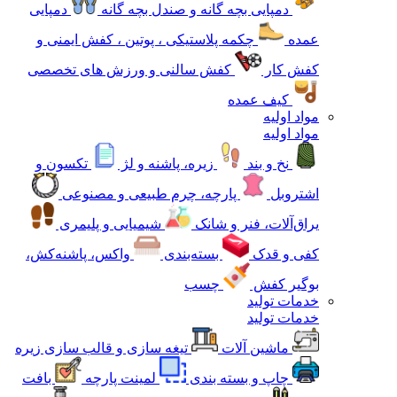
دمپایی بچه گانه و صندل بچه گانه
دمپایی
عمده
چکمه پلاستیکی ، پوتین ، کفش ایمنی و
کفش کار
کفش سالنی و ورزش های تخصصی
کیف عمده
مواد اولیه
مواد اولیه
نخ و بند
زیره، پاشنه و لژ
تکسون و
اشتروبل
پارچه، چرم طبیعی و مصنوعی
یراق‌آلات، فنر و شانک
شیمیایی و پلیمری
کفی و قدک
بسته‌بندی
واکس، پاشنه‌کش،
بوگیر کفش
چسب
خدمات تولید
خدمات تولید
ماشین آلات
تیغه سازی و قالب سازی زیره
چاپ و بسته بندی
لمینت پارچه
بافت