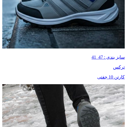
سایز بندی : 47_41
ترکس
کارتن 10 جفتی