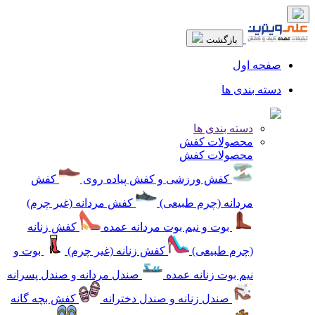
بازگشت
صفحه اول
دسته بندی ها
دسته بندی ها
محصولات کفش
محصولات کفش
کفش ورزشی و کفش پیاده روی
کفش
مردانه (چرم طبیعی)
کفش مردانه (غیر چرم)
بوت و نیم بوت مردانه عمده
کفش زنانه
(چرم طبیعی)
کفش زنانه (غیر چرم)
بوت و
نیم بوت زنانه عمده
صندل مردانه و صندل پسرانه
صندل زنانه و صندل دخترانه
کفش بچه گانه