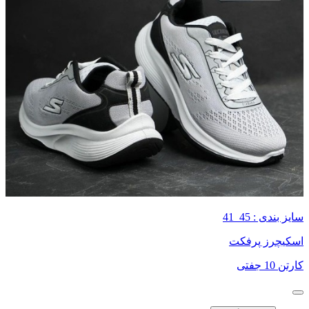
سایز بندی : 45_41
اسکیچرز پرفکت
کارتن 10 جفتی