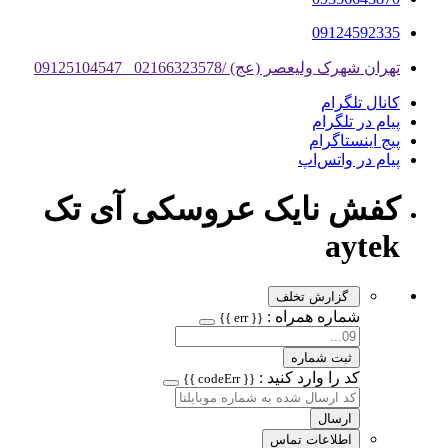
09124592335
تهران شهرک ولیعصر (عج) /02166323578 _09125104547
کانال تلگرام
پیام در تلگرام
پیج اینستاگرام
پیام در واتس‌اپ
کفش نایک عروسکی آی تک
aytek
گزارش تخلف
شماره همراه :
{{ err }}
ثبت شماره
کد را وارد کنید :
{{ codeErr }}
ارسال
اطلاعات تماس