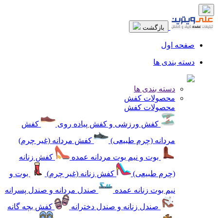
بازگشت
صفحه اول
دسته بندی ها
دسته بندی ها
محصولات کفش
محصولات کفش
کفش ورزشی و کفش پیاده روی
کفش
مردانه (چرم طبیعی)
کفش مردانه (غیر چرم)
بوت و نیم بوت مردانه عمده
کفش زنانه
(چرم طبیعی)
کفش زنانه (غیر چرم)
بوت و
نیم بوت زنانه عمده
صندل مردانه و صندل پسرانه
صندل زنانه و صندل دخترانه
کفش بچه گانه