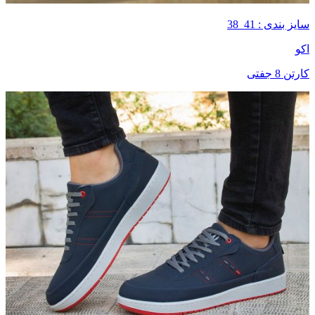
سایز بندی : 41_38
اکو
کارتن 8 جفتی