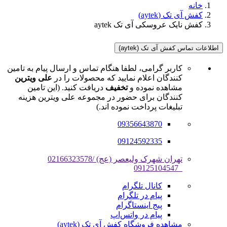
خانه
کفش آی تک (aytek)
کفش نایک عروسکی آی تک aytek
اطلاعات تماس کفش آی تک (aytek)
کاربر گرامی، لطفا هنگام تماس و ارسال پیام به تامین
کنندگان اعلام نمایید که محصولات را در
علی ویترین
مشاهده نموده و
تخفیف
دریافت کنید. (این تامین
کنندگان برای حضور در مجموعه علی ویترین هزینه
تبلیغات پرداخت نموده اند.)
09356643870
09124592335
تهران شهرک ولیعصر (عج) /02166323578
_09125104547
کانال تلگرام
پیام در تلگرام
پیج اینستاگرام
پیام در واتس‌اپ
مشاهده فروشگاه کفش آی تک (aytek)