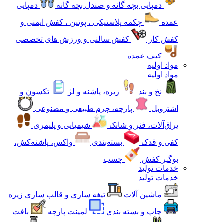
دمپایی بچه گانه و صندل بچه گانه
دمپایی
عمده
چکمه پلاستیکی ، پوتین ، کفش ایمنی و
کفش کار
کفش سالنی و ورزش های تخصصی
کیف عمده
مواد اولیه
مواد اولیه
نخ و بند
زیره، پاشنه و لژ
تکسون و
اشتروبل
پارچه، چرم طبیعی و مصنوعی
یراق‌آلات، فنر و شانک
شیمیایی و پلیمری
کفی و قدک
بسته‌بندی
واکس، پاشنه‌کش،
بوگیر کفش
چسب
خدمات تولید
خدمات تولید
ماشین آلات
تیغه سازی و قالب سازی زیره
چاپ و بسته بندی
لمینت پارچه
بافت