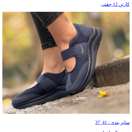
کارتن 12 جفتی
سایز بندی : 41_37