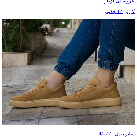
عروسکی لژدار
کارتن 12 جفتی
سایز بندی : 47_44