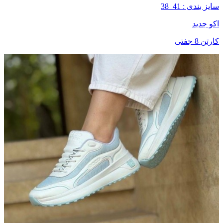
سایز بندی : 41_38
اکو جدید
کارتن 8 جفتی