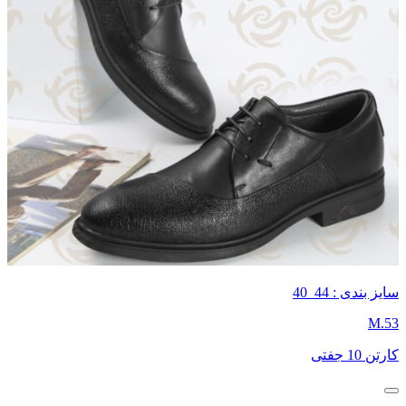
سایز بندی : 44_40
M.53
کارتن 10 جفتی