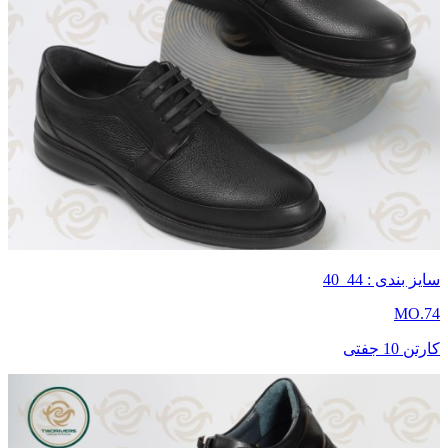
سایز بندی : 44_40
MO.74
کارتن 10 جفتی