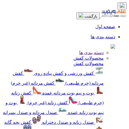
بازگشت
صفحه اول
دسته بندی ها
دسته بندی ها
محصولات کفش
محصولات کفش
کفش ورزشی و کفش پیاده روی
کفش
مردانه (چرم طبیعی)
کفش مردانه (غیر چرم)
بوت و نیم بوت مردانه عمده
کفش زنانه
(چرم طبیعی)
کفش زنانه (غیر چرم)
بوت و
نیم بوت زنانه عمده
صندل مردانه و صندل پسرانه
صندل زنانه و صندل دخترانه
کفش بچه گانه