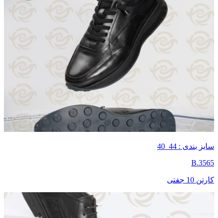
سایز بندی : 44_40
B.3565
کارتن 10 جفتی