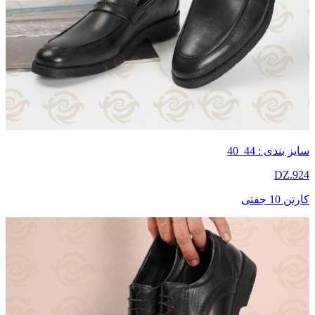
سایز بندی : 44_40
DZ.924
کارتن 10 جفتی