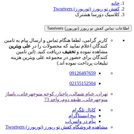
خانه
کفش تو ریورز (توریورز) Tworivers
کلاسیک دورسا هشترک
اطلاعات تماس کفش تو ریورز (توریورز) Tworivers
کاربر گرامی، لطفا هنگام تماس و ارسال پیام به تامین
کنندگان اعلام نمایید که محصولات را در
علی ویترین
مشاهده نموده و
تخفیف
دریافت کنید. (این تامین
کنندگان برای حضور در مجموعه علی ویترین هزینه
تبلیغات پرداخت نموده اند.)
09126497659
02155152504
تهران، خیام شمالی، پاچنار، کوچه منوچهرخانی، پاساژ
منوچهرخانی، طبقه دوم، واحد 73
کانال تلگرام
پیج اینستاگرام
پیام در واتس‌اپ
مشاهده فروشگاه کفش تو ریورز (توریورز) Tworivers