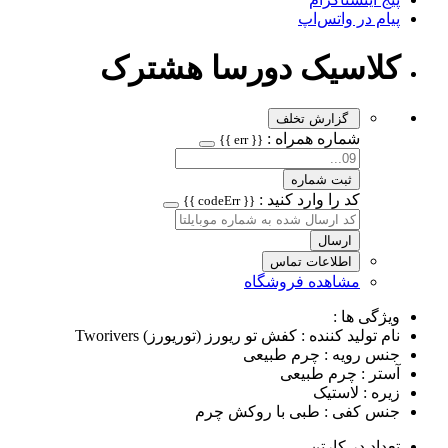
پیام در واتس‌اپ
کلاسیک دورسا هشترک
گزارش تخلف
شماره همراه :
{{ err }}
ثبت شماره
کد را وارد کنید :
{{ codeErr }}
ارسال
اطلاعات تماس
مشاهده فروشگاه
ویژگی ها :
نام تولید کننده : کفش تو ریورز (توریورز) Tworivers
جنس رویه : چرم طبیعی
آستر : چرم طبیعی
زیره : لاستیک
جنس کفی : طبی با روکش چرم
تعداد در کارتن