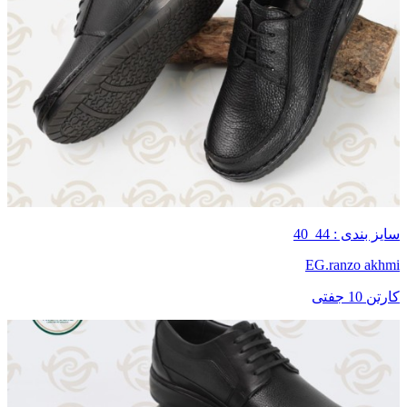
سایز بندی : 44_40
EG.ranzo akhmi
کارتن 10 جفتی