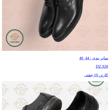
سایز بندی : 44_40
DZ.928
کارتن 10 جفتی