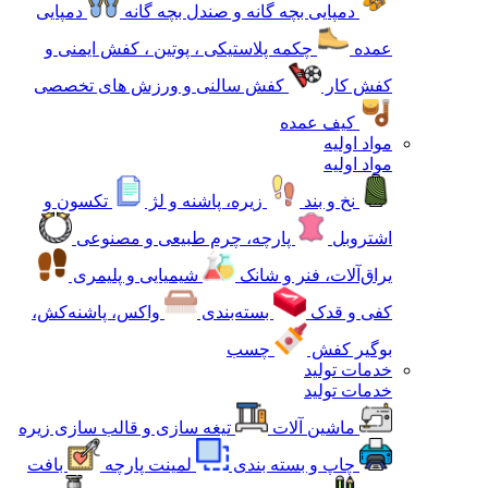
دمپایی بچه گانه و صندل بچه گانه
دمپایی
عمده
چکمه پلاستیکی ، پوتین ، کفش ایمنی و
کفش کار
کفش سالنی و ورزش های تخصصی
کیف عمده
مواد اولیه
مواد اولیه
نخ و بند
زیره، پاشنه و لژ
تکسون و
اشتروبل
پارچه، چرم طبیعی و مصنوعی
یراق‌آلات، فنر و شانک
شیمیایی و پلیمری
کفی و قدک
بسته‌بندی
واکس، پاشنه‌کش،
بوگیر کفش
چسب
خدمات تولید
خدمات تولید
ماشین آلات
تیغه سازی و قالب سازی زیره
چاپ و بسته بندی
لمینت پارچه
بافت