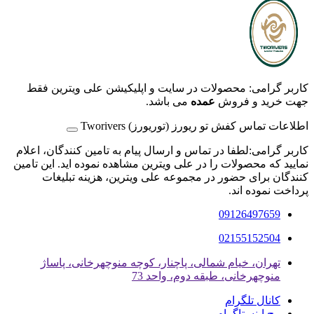
کاربر گرامی: محصولات در سایت و اپلیکیشن علی ویترین فقط
جهت خرید و فروش
عمده
می باشد.
اطلاعات تماس کفش تو ریورز (توریورز) Tworivers
کاربر گرامی:لطفا در تماس و ارسال پیام به تامین کنندگان، اعلام
نمایید که محصولات را در علی ویترین مشاهده نموده اید. این تامین
کنندگان برای حضور در مجموعه علی ویترین، هزینه تبلیغات
پرداخت نموده اند.
09126497659
02155152504
تهران، خیام شمالی، پاچنار، کوچه منوچهرخانی، پاساژ
منوچهرخانی، طبقه دوم، واحد 73
کانال تلگرام
پیج اینستاگرام