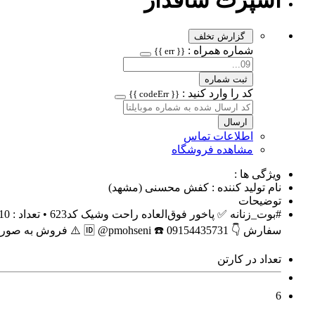
اسپرت ساقدار
گزارش تخلف
شماره همراه :
{{ err }}
ثبت شماره
کد را وارد کنید :
{{ codeErr }}
ارسال
اطلاعات تماس
مشاهده فروشگاه
ویژگی ها :
نام تولید کننده : کفش محسنی (مشهد)
توضیحات
سفارش 👇 🆔️ @pmohseni ☎️ 09154435731 ⚠️ فروش به صورت عمده
تعداد در کارتن
6