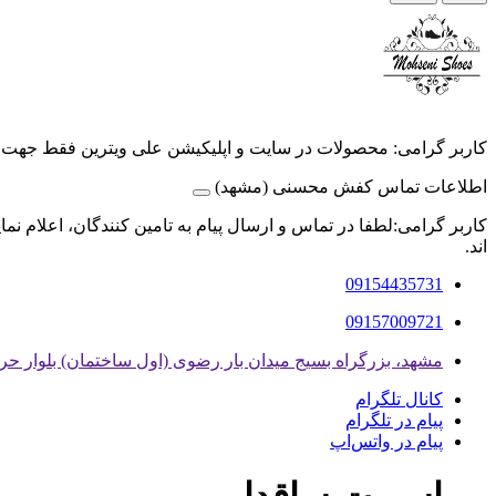
کاربر گرامی: محصولات در سایت و اپلیکیشن علی ویترین فقط جهت
اطلاعات تماس کفش محسنی (مشهد)
کاربر گرامی:لطفا در تماس و ارسال پیام به تامین کنندگان، اعلام نم
اند.
09154435731
09157009721
مشهد، بزرگراه بسیج میدان بار رضوی (اول ساختمان) بلوار حر حر ۱/۳ داخل کوچه بلوک صنعتی 
کانال تلگرام
پیام در تلگرام
پیام در واتس‌اپ