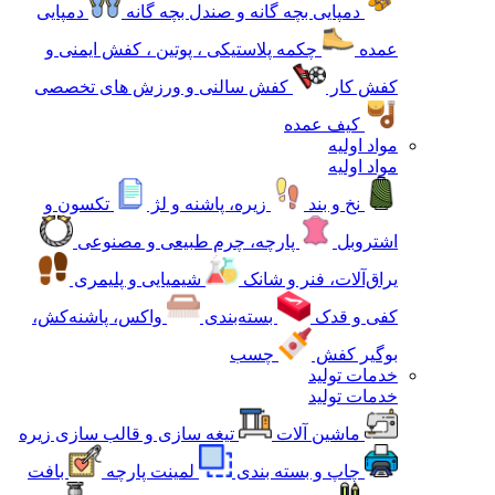
دمپایی بچه گانه و صندل بچه گانه
دمپایی
عمده
چکمه پلاستیکی ، پوتین ، کفش ایمنی و
کفش کار
کفش سالنی و ورزش های تخصصی
کیف عمده
مواد اولیه
مواد اولیه
نخ و بند
زیره، پاشنه و لژ
تکسون و
اشتروبل
پارچه، چرم طبیعی و مصنوعی
یراق‌آلات، فنر و شانک
شیمیایی و پلیمری
کفی و قدک
بسته‌بندی
واکس، پاشنه‌کش،
بوگیر کفش
چسب
خدمات تولید
خدمات تولید
ماشین آلات
تیغه سازی و قالب سازی زیره
چاپ و بسته بندی
لمینت پارچه
بافت