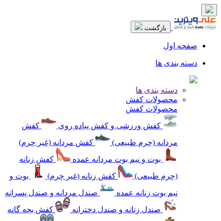
بازگشت
صفحه اول
دسته بندی ها
دسته بندی ها
محصولات کفش
محصولات کفش
کفش ورزشی و کفش پیاده روی
کفش
مردانه (چرم طبیعی)
کفش مردانه (غیر چرم)
بوت و نیم بوت مردانه عمده
کفش زنانه
(چرم طبیعی)
کفش زنانه (غیر چرم)
بوت و
نیم بوت زنانه عمده
صندل مردانه و صندل پسرانه
صندل زنانه و صندل دخترانه
کفش بچه گانه