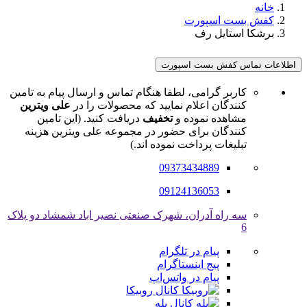
خانه
کفش بست اسپورت
برشکا استایل رف
اطلاعات تماس کفش بست اسپورت
کاربر گرامی، لطفا هنگام تماس و ارسال پیام به تامین
کنندگان اعلام نمایید که محصولات را در
علی ویترین
مشاهده نموده و
تخفیف
دریافت کنید. (این تامین
کنندگان برای حضور در مجموعه علی ویترین هزینه
تبلیغات پرداخت نموده اند.)
09373434889
09124136053
سه راه آدران، شهرک صنعتی نصیر اباد شمشاد دو پلاک
6
پیام در تلگرام
پیج اینستاگرام
پیام در واتس‌اپ
کانال روبیکا
کانال بله