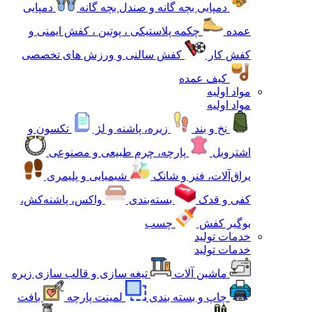
دمپایی بچه گانه و صندل بچه گانه
دمپایی
عمده
چکمه پلاستیکی ، پوتین ، کفش ایمنی و
کفش کار
کفش سالنی و ورزش های تخصصی
کیف عمده
مواد اولیه
مواد اولیه
نخ و بند
زیره، پاشنه و لژ
تکسون و
اشتروبل
پارچه، چرم طبیعی و مصنوعی
یراق‌آلات، فنر و شانک
شیمیایی و پلیمری
کفی و قدک
بسته‌بندی
واکس، پاشنه‌کش،
بوگیر کفش
چسب
خدمات تولید
خدمات تولید
ماشین آلات
تیغه سازی و قالب سازی زیره
چاپ و بسته بندی
لمینت پارچه
بافت