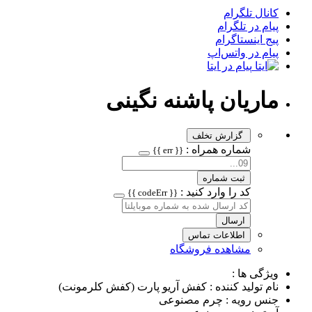
کانال تلگرام
پیام در تلگرام
پیج اینستاگرام
پیام در واتس‌اپ
پیام در ایتا
ماریان پاشنه نگینی
گزارش تخلف
شماره همراه :
{{ err }}
ثبت شماره
کد را وارد کنید :
{{ codeErr }}
ارسال
اطلاعات تماس
مشاهده فروشگاه
ویژگی ها :
نام تولید کننده : کفش آریو پارت (کفش کلرمونت)
جنس رویه : چرم مصنوعی