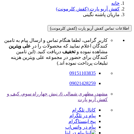
خانه
کفش آریو پارت (کفش کلرمونت)
ماریان پاشنه نگینی
اطلاعات تماس کفش آریو پارت (کفش کلرمونت)
کاربر گرامی، لطفا هنگام تماس و ارسال پیام به تامین
کنندگان اعلام نمایید که محصولات را در
علی ویترین
مشاهده نموده و
تخفیف
دریافت کنید. (این تامین
کنندگان برای حضور در مجموعه علی ویترین هزینه
تبلیغات پرداخت نموده اند.)
09151103835
09021428259
مشهد، مطهری شمالی 6، نبش چهارراه سوم، کیف و
کفش آریو پارت
کانال تلگرام
پیام در تلگرام
پیج اینستاگرام
پیام در واتس‌اپ
پیام در ایتا