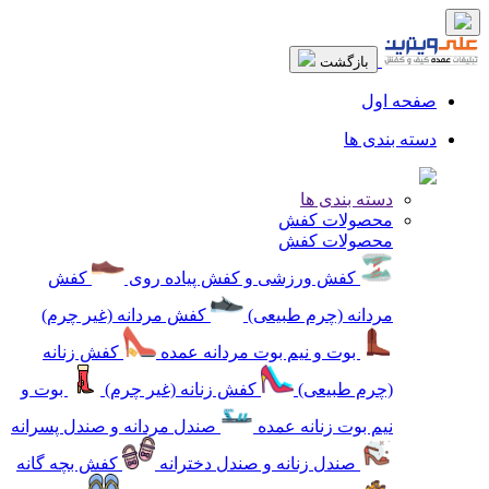
بازگشت
صفحه اول
دسته بندی ها
دسته بندی ها
محصولات کفش
محصولات کفش
کفش ورزشی و کفش پیاده روی
کفش
مردانه (چرم طبیعی)
کفش مردانه (غیر چرم)
بوت و نیم بوت مردانه عمده
کفش زنانه
(چرم طبیعی)
کفش زنانه (غیر چرم)
بوت و
نیم بوت زنانه عمده
صندل مردانه و صندل پسرانه
صندل زنانه و صندل دخترانه
کفش بچه گانه