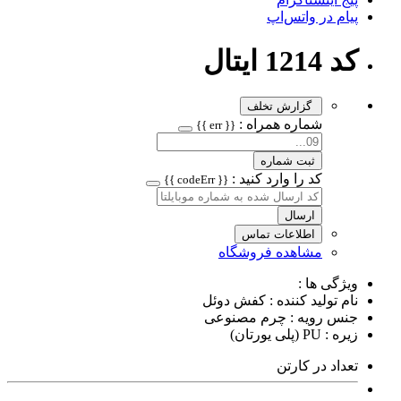
پیام در واتس‌اپ
کد 1214 ایتال
گزارش تخلف
شماره همراه :
{{ err }}
ثبت شماره
کد را وارد کنید :
{{ codeErr }}
ارسال
اطلاعات تماس
مشاهده فروشگاه
ویژگی ها :
نام تولید کننده : کفش دوئل
جنس رویه : چرم مصنوعی
زیره : PU (پلی یورتان)
تعداد در کارتن