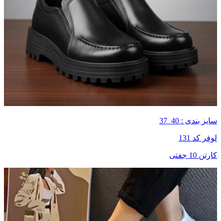
سایز بندی : 40_37
لوفر کد 131
کارتن 10 جفتی