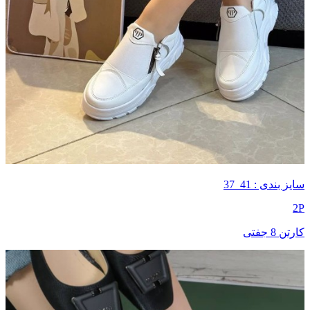
سایز بندی : 41_37
2P
کارتن 8 جفتی