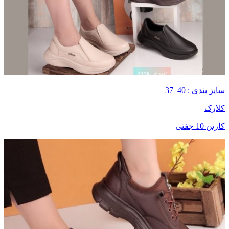
سایز بندی : 40_37
کلارک
کارتن 10 جفتی