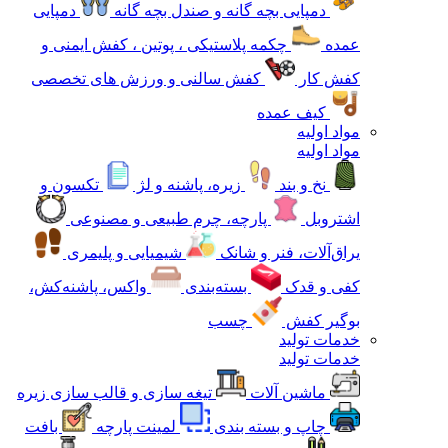
دمپایی بچه گانه و صندل بچه گانه
دمپایی
عمده
چکمه پلاستیکی ، پوتین ، کفش ایمنی و
کفش کار
کفش سالنی و ورزش های تخصصی
کیف عمده
مواد اولیه
مواد اولیه
نخ و بند
زیره، پاشنه و لژ
تکسون و
اشتروبل
پارچه، چرم طبیعی و مصنوعی
یراق‌آلات، فنر و شانک
شیمیایی و پلیمری
کفی و قدک
بسته‌بندی
واکس، پاشنه‌کش،
بوگیر کفش
چسب
خدمات تولید
خدمات تولید
ماشین آلات
تیغه سازی و قالب سازی زیره
چاپ و بسته بندی
لمینت پارچه
بافت