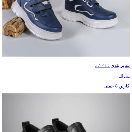
سایز بندی : 41_37
مارال
کارتن 8 جفتی