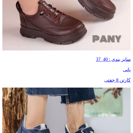
سایز بندی : 40_37
پانی
کارتن 8 جفتی