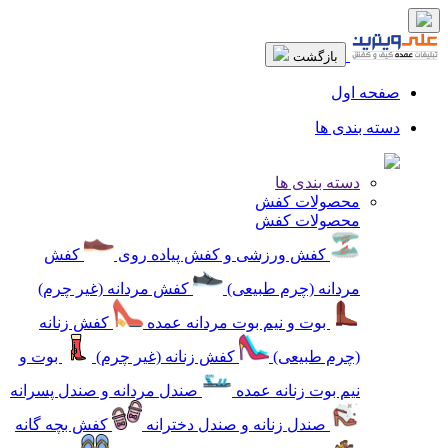
بازگشت
صفحه اول
دسته بندی ها
دسته بندی ها
محصولات کفش
محصولات کفش
کفش ورزشی و کفش پیاده روی
کفش
مردانه (چرم طبیعی)
کفش مردانه (غیر چرم)
بوت و نیم بوت مردانه عمده
کفش زنانه
(چرم طبیعی)
کفش زنانه (غیر چرم)
بوت و
نیم بوت زنانه عمده
صندل مردانه و صندل پسرانه
صندل زنانه و صندل دخترانه
کفش بچه گانه