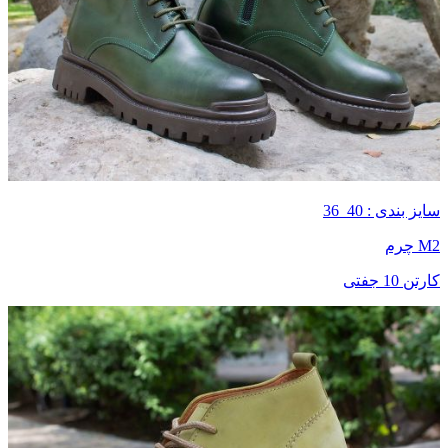
سایز بندی : 40_36
M2 چرم
کارتن 10 جفتی