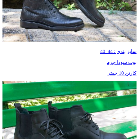
سایز بندی : 44_40
بوت سودا چرم
کارتن 10 جفتی