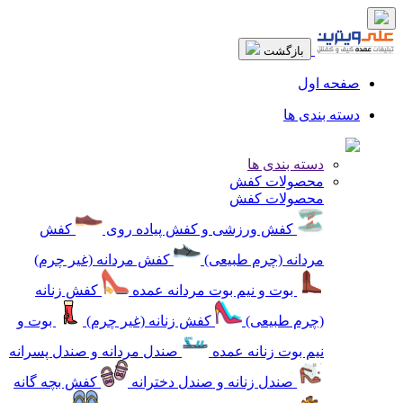
بازگشت
صفحه اول
دسته بندی ها
دسته بندی ها
محصولات کفش
محصولات کفش
کفش ورزشی و کفش پیاده روی
کفش
مردانه (چرم طبیعی)
کفش مردانه (غیر چرم)
بوت و نیم بوت مردانه عمده
کفش زنانه
(چرم طبیعی)
کفش زنانه (غیر چرم)
بوت و
نیم بوت زنانه عمده
صندل مردانه و صندل پسرانه
صندل زنانه و صندل دخترانه
کفش بچه گانه