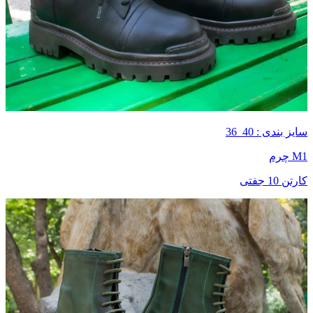
سایز بندی : 40_36
M1 چرم
کارتن 10 جفتی