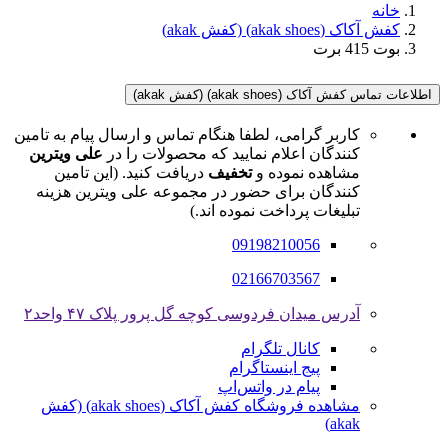
خانه
کفش آکاک (akak shoes) (کفش akak)
بوت 415 برت
اطلاعات تماس کفش آکاک (akak shoes) (کفش akak)
کاربر گرامی، لطفا هنگام تماس و ارسال پیام به تامین
کنندگان اعلام نمایید که محصولات را در
علی ویترین
مشاهده نموده و
تخفیف
دریافت کنید. (این تامین
کنندگان برای حضور در مجموعه علی ویترین هزینه
تبلیغات پرداخت نموده اند.)
09198210056
02166703567
آدرس میدان فردوسی کوچه گل پرور پلاک ۴۷ واحد۲
کانال تلگرام
پیج اینستاگرام
پیام در واتس‌اپ
مشاهده فروشگاه کفش آکاک (akak shoes) (کفش
akak)