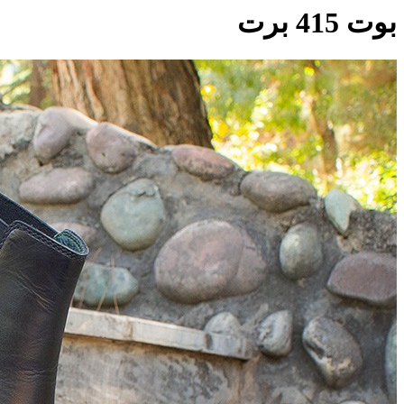
بوت 415 برت