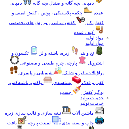
دمپایی بچه گانه و صندل بچه گانه
دمپایی
عمده
چکمه پلاستیکی ، پوتین ، کفش ایمنی و
کفش کار
کفش سالنی و ورزش های تخصصی
کیف عمده
مواد اولیه
مواد اولیه
نخ و بند
زیره، پاشنه و لژ
تکسون و
اشتروبل
پارچه، چرم طبیعی و مصنوعی
یراق‌آلات، فنر و شانک
شیمیایی و پلیمری
کفی و قدک
بسته‌بندی
واکس، پاشنه‌کش،
بوگیر کفش
چسب
خدمات تولید
خدمات تولید
ماشین آلات
تیغه سازی و قالب سازی زیره
چاپ و بسته بندی
لمینت پارچه
بافت