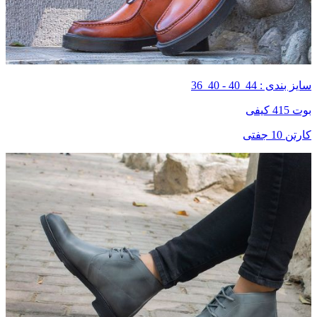
سایز بندی : 44_40 - 40_36
بوت 415 کیفی
کارتن 10 جفتی