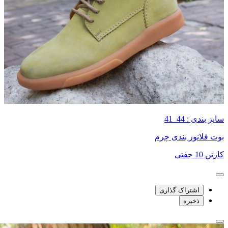
سایز بندی : 44_41
بوت فلانور بندی چرم
کارتن 10 جفتی
اشتراک گذاری
ذخیره