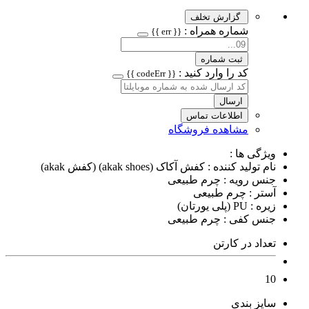
گزارش تخلف
شماره همراه :
{{ err }}
ثبت شماره
کد را وارد کنید :
{{ codeErr }}
ارسال
اطلاعات تماس
مشاهده فروشگاه
ویژگی ها :
نام تولید کننده : کفش آکاک (akak shoes) (کفش akak)
جنس رویه : چرم طبیعی
آستر : چرم طبیعی
زیره : PU (پلی یورتان)
جنس کفی : چرم طبیعی
تعداد در کارتن
10
سایز بندی