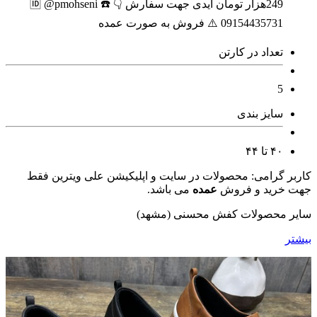
249هزار تومان آیدی جهت سفارش 👇 🆔️ @pmohseni ☎️
09154435731 ⚠️ فروش به صورت عمده
تعداد در کارتن
5
سایز بندی
۴۰ تا ۴۴
کاربر گرامی: محصولات در سایت و اپلیکیشن علی ویترین فقط
جهت خرید و فروش
عمده
می باشد.
سایر محصولات کفش محسنی (مشهد)
بیشتر