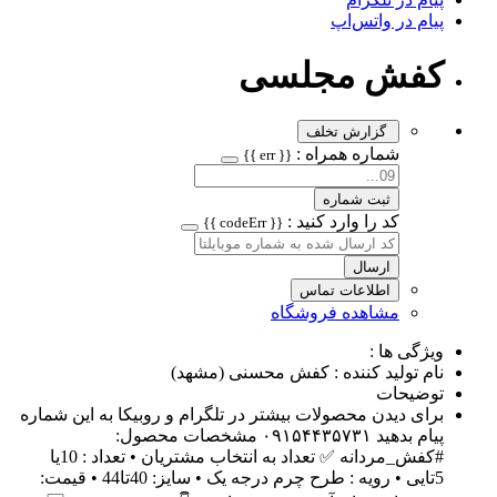
پیام در واتس‌اپ
کفش مجلسی
گزارش تخلف
شماره همراه :
{{ err }}
ثبت شماره
کد را وارد کنید :
{{ codeErr }}
ارسال
اطلاعات تماس
مشاهده فروشگاه
ویژگی ها :
نام تولید کننده : کفش محسنی (مشهد)
توضیحات
برای دیدن محصولات بیشتر در تلگرام و روبیکا به این شماره
پیام بدهید ۰۹۱۵۴۴۳۵۷۳۱ مشخصات محصول:
#کفش_مردانه ✅ تعداد به انتخاب مشتریان • تعداد : 10یا
5تایی • رویه : طرح چرم درجه یک • سایز: 40تا44 • قیمت: