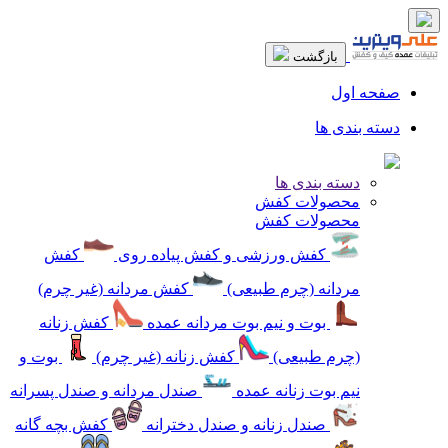
بازگشت
صفحه اول
دسته بندی ها
دسته بندی ها
محصولات کفش
محصولات کفش
کفش ورزشی و کفش پیاده روی
کفش
مردانه (چرم طبیعی)
کفش مردانه (غیر چرم)
بوت و نیم بوت مردانه عمده
کفش زنانه
(چرم طبیعی)
کفش زنانه (غیر چرم)
بوت و
نیم بوت زنانه عمده
صندل مردانه و صندل پسرانه
صندل زنانه و صندل دخترانه
کفش بچه گانه