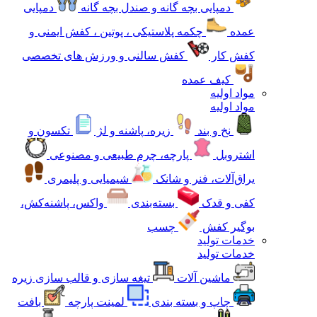
دمپایی بچه گانه و صندل بچه گانه
دمپایی
عمده
چکمه پلاستیکی ، پوتین ، کفش ایمنی و
کفش کار
کفش سالنی و ورزش های تخصصی
کیف عمده
مواد اولیه
مواد اولیه
نخ و بند
زیره، پاشنه و لژ
تکسون و
اشتروبل
پارچه، چرم طبیعی و مصنوعی
یراق‌آلات، فنر و شانک
شیمیایی و پلیمری
کفی و قدک
بسته‌بندی
واکس، پاشنه‌کش،
بوگیر کفش
چسب
خدمات تولید
خدمات تولید
ماشین آلات
تیغه سازی و قالب سازی زیره
چاپ و بسته بندی
لمینت پارچه
بافت