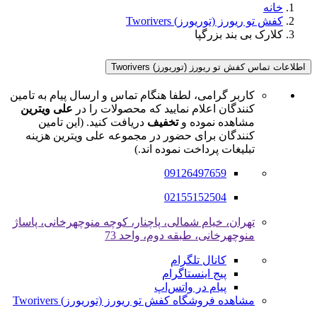
خانه
کفش تو ریورز (توریورز) Tworivers
کلارک بی بند بزرگپا
اطلاعات تماس کفش تو ریورز (توریورز) Tworivers
کاربر گرامی، لطفا هنگام تماس و ارسال پیام به تامین
کنندگان اعلام نمایید که محصولات را در
علی ویترین
مشاهده نموده و
تخفیف
دریافت کنید. (این تامین
کنندگان برای حضور در مجموعه علی ویترین هزینه
تبلیغات پرداخت نموده اند.)
09126497659
02155152504
تهران، خیام شمالی، پاچنار، کوچه منوچهرخانی، پاساژ
منوچهرخانی، طبقه دوم، واحد 73
کانال تلگرام
پیج اینستاگرام
پیام در واتس‌اپ
مشاهده فروشگاه کفش تو ریورز (توریورز) Tworivers