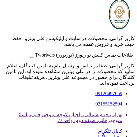
کاربر گرامی: محصولات در سایت و اپلیکیشن علی ویترین فقط
جهت خرید و فروش
عمده
می باشد.
اطلاعات تماس کفش تو ریورز (توریورز) Tworivers
کاربر گرامی:لطفا در تماس و ارسال پیام به تامین کنندگان، اعلام
نمایید که محصولات را در علی ویترین مشاهده نموده اید. این تامین
کنندگان برای حضور در مجموعه علی ویترین، هزینه تبلیغات
پرداخت نموده اند.
09126497659
02155152504
تهران، خیام شمالی، پاچنار، کوچه منوچهرخانی، پاساژ
منوچهرخانی، طبقه دوم، واحد 73
کانال تلگرام
پیج اینستاگرام