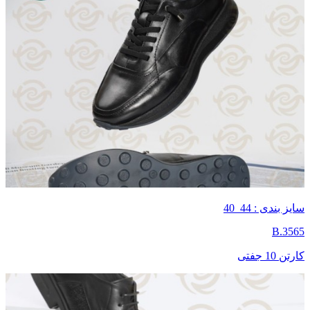
سایز بندی : 44_40
B.3565
کارتن 10 جفتی