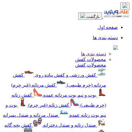
بازگشت
صفحه اول
دسته بندی ها
دسته بندی ها
محصولات کفش
محصولات کفش
کفش ورزشی و کفش پیاده روی
کفش
مردانه (چرم طبیعی)
کفش مردانه (غیر چرم)
بوت و نیم بوت مردانه عمده
کفش زنانه
(چرم طبیعی)
کفش زنانه (غیر چرم)
بوت و
نیم بوت زنانه عمده
صندل مردانه و صندل پسرانه
صندل زنانه و صندل دخترانه
کفش بچه گانه