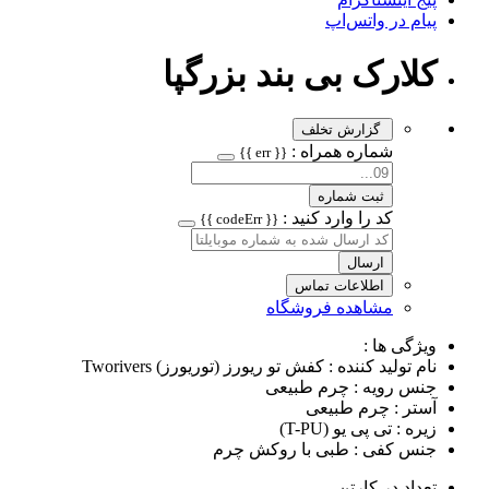
پیام در واتس‌اپ
کلارک بی بند بزرگپا
گزارش تخلف
شماره همراه :
{{ err }}
ثبت شماره
کد را وارد کنید :
{{ codeErr }}
ارسال
اطلاعات تماس
مشاهده فروشگاه
ویژگی ها :
نام تولید کننده : کفش تو ریورز (توریورز) Tworivers
جنس رویه : چرم طبیعی
آستر : چرم طبیعی
زیره : تی پی یو (T-PU)
جنس کفی : طبی با روکش چرم
تعداد در کارتن