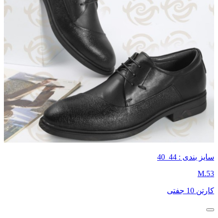
سایز بندی : 44_40
M.53
کارتن 10 جفتی