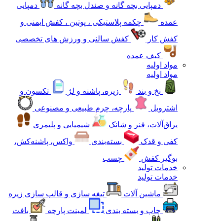
دمپایی بچه گانه و صندل بچه گانه
دمپایی
عمده
چکمه پلاستیکی ، پوتین ، کفش ایمنی و
کفش کار
کفش سالنی و ورزش های تخصصی
کیف عمده
مواد اولیه
مواد اولیه
نخ و بند
زیره، پاشنه و لژ
تکسون و
اشتروبل
پارچه، چرم طبیعی و مصنوعی
یراق‌آلات، فنر و شانک
شیمیایی و پلیمری
کفی و قدک
بسته‌بندی
واکس، پاشنه‌کش،
بوگیر کفش
چسب
خدمات تولید
خدمات تولید
ماشین آلات
تیغه سازی و قالب سازی زیره
چاپ و بسته بندی
لمینت پارچه
بافت