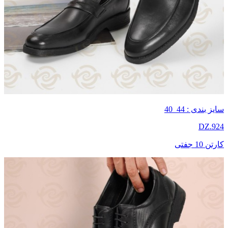
سایز بندی : 44_40
DZ.924
کارتن 10 جفتی