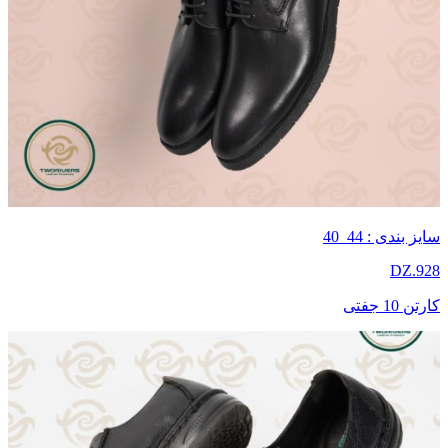
سایز بندی : 44_40
DZ.928
کارتن 10 جفتی