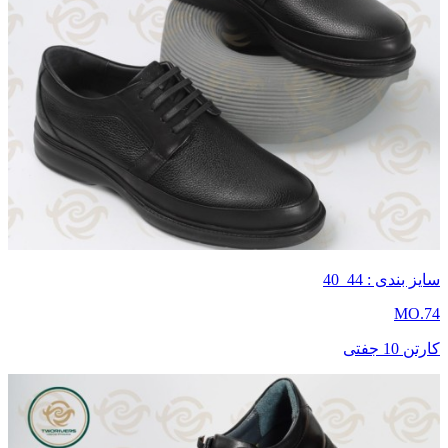
سایز بندی : 44_40
MO.74
کارتن 10 جفتی