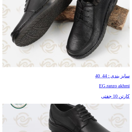
سایز بندی : 44_40
EG.ranzo akhmi
کارتن 10 جفتی