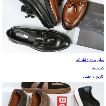
سایز بندی : 44_40
کد 6262
کارتن 8 جفتی