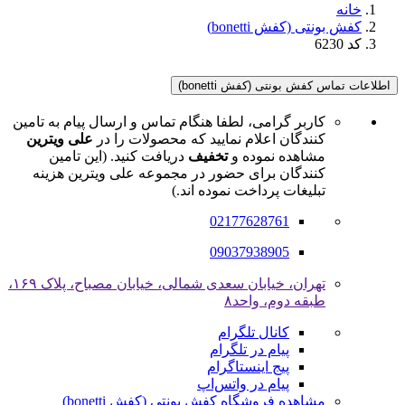
خانه
کفش بونتی (کفش bonetti)
کد 6230
اطلاعات تماس کفش بونتی (کفش bonetti)
کاربر گرامی، لطفا هنگام تماس و ارسال پیام به تامین
کنندگان اعلام نمایید که محصولات را در
علی ویترین
مشاهده نموده و
تخفیف
دریافت کنید. (این تامین
کنندگان برای حضور در مجموعه علی ویترین هزینه
تبلیغات پرداخت نموده اند.)
02177628761
09037938905
تهران، خیابان سعدی شمالی، خیابان مصباح، پلاک ۱۶۹،
طبقه دوم، واحد۸
کانال تلگرام
پیام در تلگرام
پیج اینستاگرام
پیام در واتس‌اپ
مشاهده فروشگاه کفش بونتی (کفش bonetti)