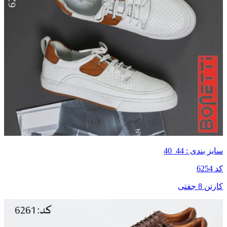
سایز بندی : 44_40
کد 6254
کارتن 8 جفتی