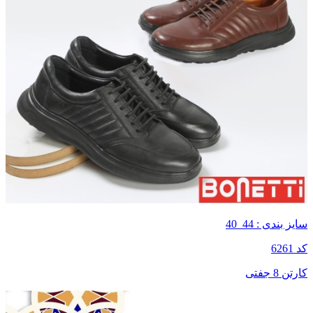
سایز بندی : 44_40
کد 6261
کارتن 8 جفتی