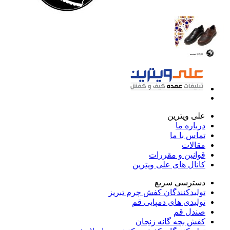
علی ویترین
درباره ما
تماس با ما
مقالات
قوانین و مقررات
کانال های علی ویترین
دسترسی سریع
تولیدکنندگان کفش چرم تبریز
تولیدی های دمپایی قم
صندل قم
کفش بچه گانه زنجان