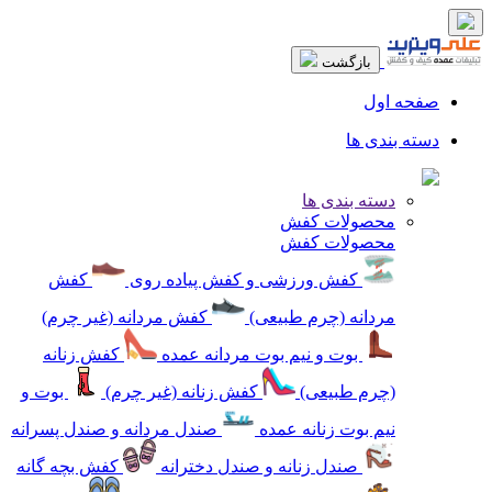
بازگشت
صفحه اول
دسته بندی ها
دسته بندی ها
محصولات کفش
محصولات کفش
کفش ورزشی و کفش پیاده روی
کفش
مردانه (چرم طبیعی)
کفش مردانه (غیر چرم)
بوت و نیم بوت مردانه عمده
کفش زنانه
(چرم طبیعی)
کفش زنانه (غیر چرم)
بوت و
نیم بوت زنانه عمده
صندل مردانه و صندل پسرانه
صندل زنانه و صندل دخترانه
کفش بچه گانه