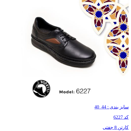
سایز بندی : 44_40
کد 6227
کارتن 8 جفتی