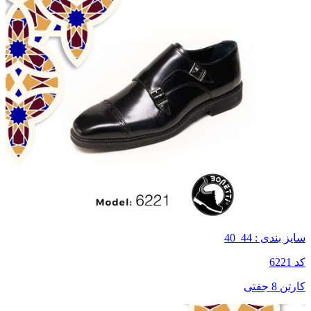
سایز بندی : 44_40
کد 6221
کارتن 8 جفتی