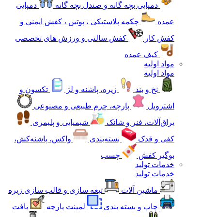
دمپایی بچه گانه و صندل بچه گانه
دمپایی
عمده
چکمه پلاستیکی ، پوتین ، کفش ایمنی و
کفش کار
کفش سالنی و ورزش های تخصصی
کیف عمده
مواد اولیه
مواد اولیه
نخ و بند
زیره، پاشنه و لژ
تکسون و
اشتروبل
پارچه، چرم طبیعی و مصنوعی
یراق‌آلات، فنر و شانک
شیمیایی و پلیمری
کفی و قدک
بسته‌بندی
واکس، پاشنه‌کش،
بوگیر کفش
چسب
خدمات تولید
خدمات تولید
ماشین آلات
تیغه سازی و قالب سازی زیره
چاپ و بسته بندی
لمینت پارچه
بافت