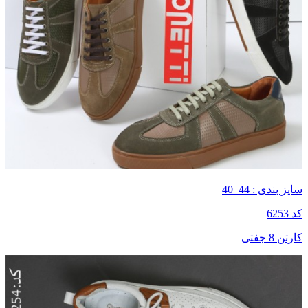
سایز بندی : 44_40
کد 6253
کارتن 8 جفتی