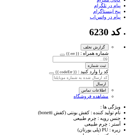
پیام در تلگرام
پیج اینستاگرام
پیام در واتس‌اپ
کد 6230
گزارش تخلف
شماره همراه :
{{ err }}
ثبت شماره
کد را وارد کنید :
{{ codeErr }}
ارسال
اطلاعات تماس
مشاهده فروشگاه
ویژگی ها :
نام تولید کننده : کفش بونتی (کفش bonetti)
جنس رویه : چرم طبیعی
آستر : چرم طبیعی
زیره : PU (پلی یورتان)