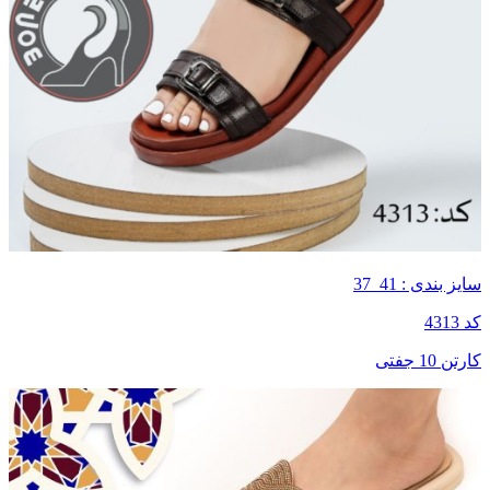
سایز بندی : 41_37
کد 4313
کارتن 10 جفتی