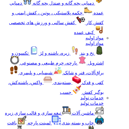
دمپایی بچه گانه و صندل بچه گانه
دمپایی
عمده
چکمه پلاستیکی ، پوتین ، کفش ایمنی و
کفش کار
کفش سالنی و ورزش های تخصصی
کیف عمده
مواد اولیه
مواد اولیه
نخ و بند
زیره، پاشنه و لژ
تکسون و
اشتروبل
پارچه، چرم طبیعی و مصنوعی
یراق‌آلات، فنر و شانک
شیمیایی و پلیمری
کفی و قدک
بسته‌بندی
واکس، پاشنه‌کش،
بوگیر کفش
چسب
خدمات تولید
خدمات تولید
ماشین آلات
تیغه سازی و قالب سازی زیره
چاپ و بسته بندی
لمینت پارچه
بافت