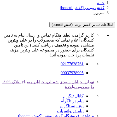
خانه
کفش بونتی (کفش bonetti)
سروین
اطلاعات تماس کفش بونتی (کفش bonetti)
کاربر گرامی، لطفا هنگام تماس و ارسال پیام به تامین
کنندگان اعلام نمایید که محصولات را در
علی ویترین
مشاهده نموده و
تخفیف
دریافت کنید. (این تامین
کنندگان برای حضور در مجموعه علی ویترین هزینه
تبلیغات پرداخت نموده اند.)
02177628761
09037938905
تهران، خیابان سعدی شمالی، خیابان مصباح، پلاک ۱۶۹،
طبقه دوم، واحد۸
کانال تلگرام
پیام در تلگرام
پیج اینستاگرام
پیام در واتس‌اپ
مشاهده فروشگاه کفش بونتی (کفش bonetti)