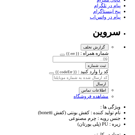
پیام در تلگرام
پیج اینستاگرام
پیام در واتس‌اپ
سروین
گزارش تخلف
شماره همراه :
{{ err }}
ثبت شماره
کد را وارد کنید :
{{ codeErr }}
ارسال
اطلاعات تماس
مشاهده فروشگاه
ویژگی ها :
نام تولید کننده : کفش بونتی (کفش bonetti)
جنس رویه : چرم مصنوعی
زیره : PU (پلی یورتان)
تعداد در کارتن