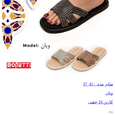
سایز بندی : 41_37
ویان
کارتن 10 جفتی