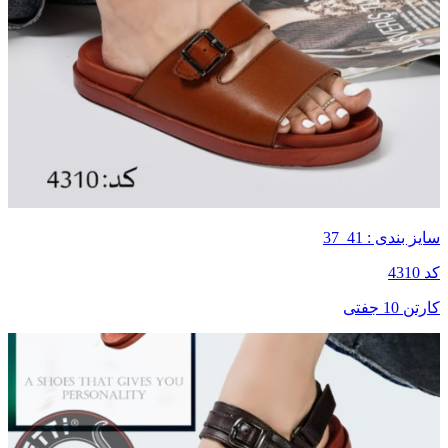
سایز بندی : 41_37
کد 4310
کارتن 10 جفتی