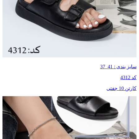
سایز بندی : 41_37
کد 4312
کارتن 10 جفتی