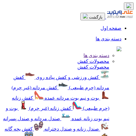
بازگشت
صفحه اول
دسته بندی ها
دسته بندی ها
محصولات کفش
محصولات کفش
کفش ورزشی و کفش پیاده روی
کفش
مردانه (چرم طبیعی)
کفش مردانه (غیر چرم)
بوت و نیم بوت مردانه عمده
کفش زنانه
(چرم طبیعی)
کفش زنانه (غیر چرم)
بوت و
نیم بوت زنانه عمده
صندل مردانه و صندل پسرانه
صندل زنانه و صندل دخترانه
کفش بچه گانه