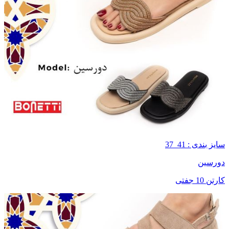
سایز بندی : 41_37
دورسین
کارتن 10 جفتی