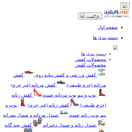
بازگشت
صفحه اول
دسته بندی ها
دسته بندی ها
محصولات کفش
محصولات کفش
کفش ورزشی و کفش پیاده روی
کفش
مردانه (چرم طبیعی)
کفش مردانه (غیر چرم)
بوت و نیم بوت مردانه عمده
کفش زنانه
(چرم طبیعی)
کفش زنانه (غیر چرم)
بوت و
نیم بوت زنانه عمده
صندل مردانه و صندل پسرانه
صندل زنانه و صندل دخترانه
کفش بچه گانه