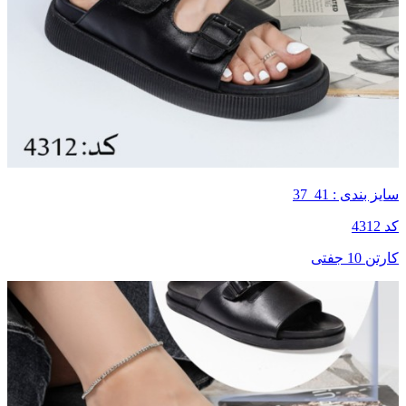
سایز بندی : 41_37
کد 4312
کارتن 10 جفتی