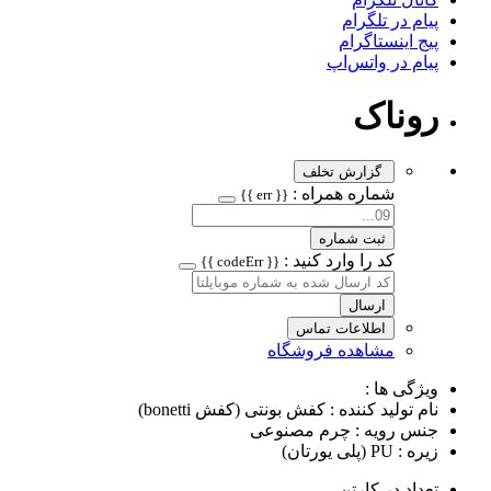
پیام در تلگرام
پیج اینستاگرام
پیام در واتس‌اپ
روناک
گزارش تخلف
شماره همراه :
{{ err }}
ثبت شماره
کد را وارد کنید :
{{ codeErr }}
ارسال
اطلاعات تماس
مشاهده فروشگاه
ویژگی ها :
نام تولید کننده : کفش بونتی (کفش bonetti)
جنس رویه : چرم مصنوعی
زیره : PU (پلی یورتان)
تعداد در کارتن