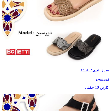
سایز بندی : 41_37
دورسین
کارتن 10 جفتی