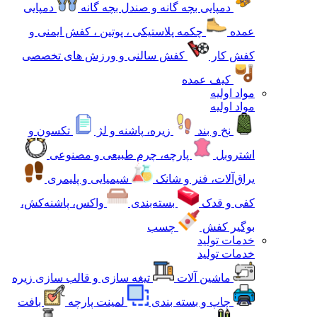
دمپایی بچه گانه و صندل بچه گانه
دمپایی
عمده
چکمه پلاستیکی ، پوتین ، کفش ایمنی و
کفش کار
کفش سالنی و ورزش های تخصصی
کیف عمده
مواد اولیه
مواد اولیه
نخ و بند
زیره، پاشنه و لژ
تکسون و
اشتروبل
پارچه، چرم طبیعی و مصنوعی
یراق‌آلات، فنر و شانک
شیمیایی و پلیمری
کفی و قدک
بسته‌بندی
واکس، پاشنه‌کش،
بوگیر کفش
چسب
خدمات تولید
خدمات تولید
ماشین آلات
تیغه سازی و قالب سازی زیره
چاپ و بسته بندی
لمینت پارچه
بافت