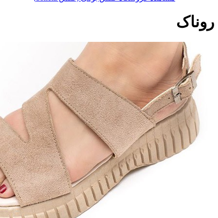
روناک