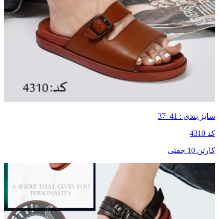
سایز بندی : 41_37
کد 4310
کارتن 10 جفتی