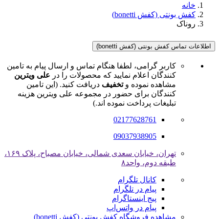
خانه
کفش بونتی (کفش bonetti)
روناک
اطلاعات تماس کفش بونتی (کفش bonetti)
کاربر گرامی، لطفا هنگام تماس و ارسال پیام به تامین
کنندگان اعلام نمایید که محصولات را در
علی ویترین
مشاهده نموده و
تخفیف
دریافت کنید. (این تامین
کنندگان برای حضور در مجموعه علی ویترین هزینه
تبلیغات پرداخت نموده اند.)
02177628761
09037938905
تهران، خیابان سعدی شمالی، خیابان مصباح، پلاک ۱۶۹،
طبقه دوم، واحد۸
کانال تلگرام
پیام در تلگرام
پیج اینستاگرام
پیام در واتس‌اپ
مشاهده فروشگاه کفش بونتی (کفش bonetti)