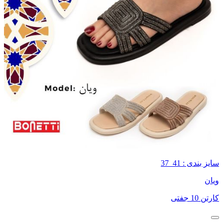
سایز بندی : 41_37
ویان
کارتن 10 جفتی