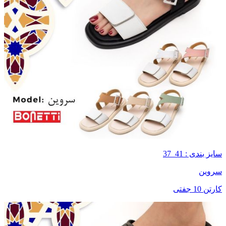
سایز بندی : 41_37
سروین
کارتن 10 جفتی