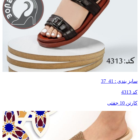
سایز بندی : 41_37
کد 4313
کارتن 10 جفتی