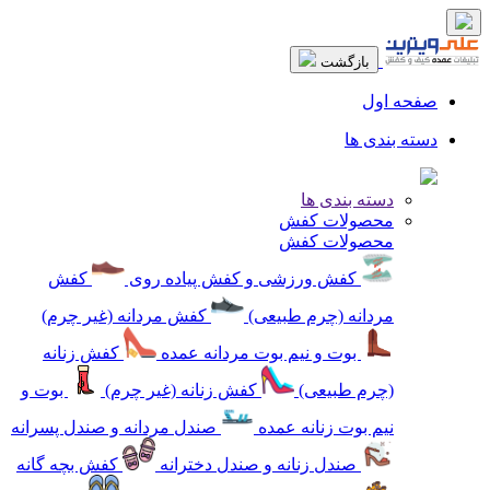
بازگشت
صفحه اول
دسته بندی ها
دسته بندی ها
محصولات کفش
محصولات کفش
کفش ورزشی و کفش پیاده روی
کفش
مردانه (چرم طبیعی)
کفش مردانه (غیر چرم)
بوت و نیم بوت مردانه عمده
کفش زنانه
(چرم طبیعی)
کفش زنانه (غیر چرم)
بوت و
نیم بوت زنانه عمده
صندل مردانه و صندل پسرانه
صندل زنانه و صندل دخترانه
کفش بچه گانه