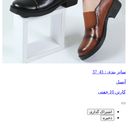
سایز بندی : 41_37
آیسل
کارتن 10 جفتی
اشتراک گذاری
ذخیره