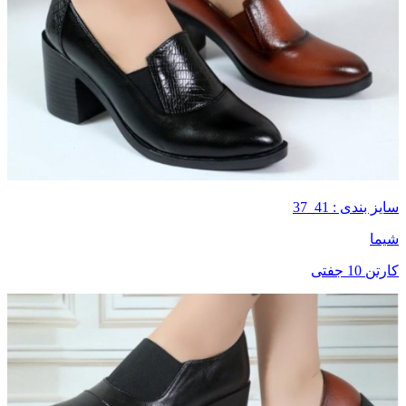
سایز بندی : 41_37
شیما
کارتن 10 جفتی