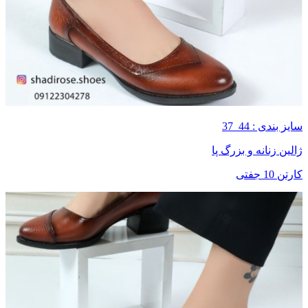
سایز بندی : 44_37
ژالین زنانه و بزرگ پا
کارتن 10 جفتی