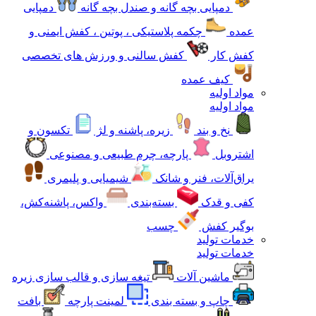
دمپایی بچه گانه و صندل بچه گانه
دمپایی
عمده
چکمه پلاستیکی ، پوتین ، کفش ایمنی و
کفش کار
کفش سالنی و ورزش های تخصصی
کیف عمده
مواد اولیه
مواد اولیه
نخ و بند
زیره، پاشنه و لژ
تکسون و
اشتروبل
پارچه، چرم طبیعی و مصنوعی
یراق‌آلات، فنر و شانک
شیمیایی و پلیمری
کفی و قدک
بسته‌بندی
واکس، پاشنه‌کش،
بوگیر کفش
چسب
خدمات تولید
خدمات تولید
ماشین آلات
تیغه سازی و قالب سازی زیره
چاپ و بسته بندی
لمینت پارچه
بافت