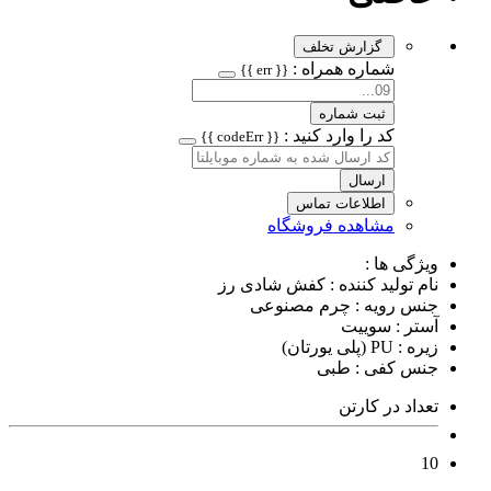
گزارش تخلف
شماره همراه :
{{ err }}
ثبت شماره
کد را وارد کنید :
{{ codeErr }}
ارسال
اطلاعات تماس
مشاهده فروشگاه
ویژگی ها :
نام تولید کننده : کفش شادی رز
جنس رویه : چرم مصنوعی
آستر : سوییت
زیره : PU (پلی یورتان)
جنس کفی : طبی
تعداد در کارتن
10