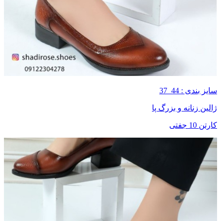
سایز بندی : 44_37
ژالین زنانه و بزرگ پا
کارتن 10 جفتی