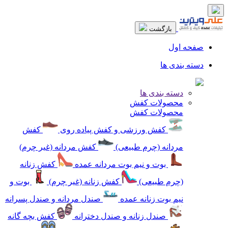
بازگشت
صفحه اول
دسته بندی ها
دسته بندی ها
محصولات کفش
محصولات کفش
کفش ورزشی و کفش پیاده روی
کفش
مردانه (چرم طبیعی)
کفش مردانه (غیر چرم)
بوت و نیم بوت مردانه عمده
کفش زنانه
(چرم طبیعی)
کفش زنانه (غیر چرم)
بوت و
نیم بوت زنانه عمده
صندل مردانه و صندل پسرانه
صندل زنانه و صندل دخترانه
کفش بچه گانه