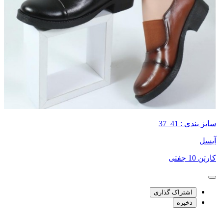
سایز بندی : 41_37
آیسل
کارتن 10 جفتی
اشتراک گذاری
ذخیره