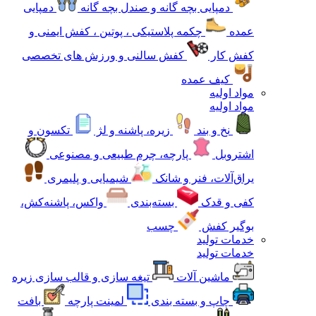
دمپایی بچه گانه و صندل بچه گانه
دمپایی
عمده
چکمه پلاستیکی ، پوتین ، کفش ایمنی و
کفش کار
کفش سالنی و ورزش های تخصصی
کیف عمده
مواد اولیه
مواد اولیه
نخ و بند
زیره، پاشنه و لژ
تکسون و
اشتروبل
پارچه، چرم طبیعی و مصنوعی
یراق‌آلات، فنر و شانک
شیمیایی و پلیمری
کفی و قدک
بسته‌بندی
واکس، پاشنه‌کش،
بوگیر کفش
چسب
خدمات تولید
خدمات تولید
ماشین آلات
تیغه سازی و قالب سازی زیره
چاپ و بسته بندی
لمینت پارچه
بافت