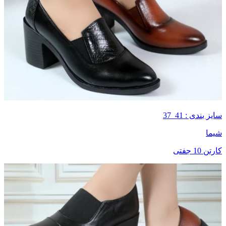
سایز بندی : 41_37
شیما
کارتن 10 جفتی