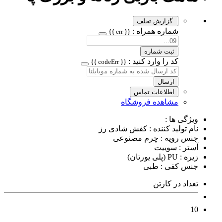
گزارش تخلف
شماره همراه :
{{ err }}
ثبت شماره
کد را وارد کنید :
{{ codeErr }}
ارسال
اطلاعات تماس
مشاهده فروشگاه
ویژگی ها :
نام تولید کننده : کفش شادی رز
جنس رویه : چرم مصنوعی
آستر : سوییت
زیره : PU (پلی یورتان)
جنس کفی : طبی
تعداد در کارتن
10