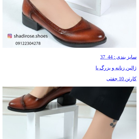
سایز بندی : 44_37
ژالین زنانه و بزرگ پا
کارتن 10 جفتی