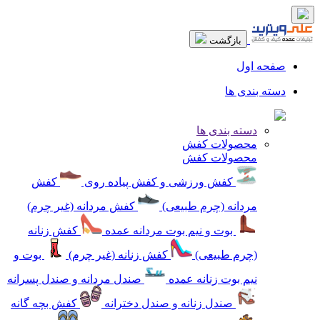
بازگشت
صفحه اول
دسته بندی ها
دسته بندی ها
محصولات کفش
محصولات کفش
کفش ورزشی و کفش پیاده روی
کفش
مردانه (چرم طبیعی)
کفش مردانه (غیر چرم)
بوت و نیم بوت مردانه عمده
کفش زنانه
(چرم طبیعی)
کفش زنانه (غیر چرم)
بوت و
نیم بوت زنانه عمده
صندل مردانه و صندل پسرانه
صندل زنانه و صندل دخترانه
کفش بچه گانه