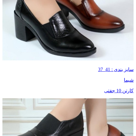
سایز بندی : 41_37
شیما
کارتن 10 جفتی