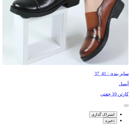
سایز بندی : 41_37
آیسل
کارتن 10 جفتی
اشتراک گذاری
ذخیره