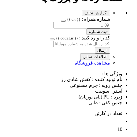
گزارش تخلف
شماره همراه :
{{ err }}
ثبت شماره
کد را وارد کنید :
{{ codeErr }}
ارسال
اطلاعات تماس
مشاهده فروشگاه
ویژگی ها :
نام تولید کننده : کفش شادی رز
جنس رویه : چرم مصنوعی
آستر : سوییت
زیره : PU (پلی یورتان)
جنس کفی : طبی
تعداد در کارتن
10