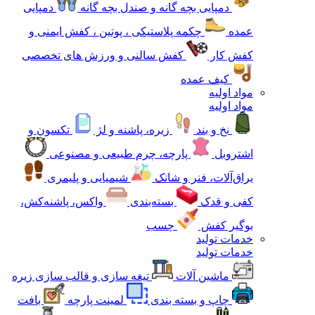
دمپایی بچه گانه و صندل بچه گانه
دمپایی
عمده
چکمه پلاستیکی ، پوتین ، کفش ایمنی و
کفش کار
کفش سالنی و ورزش های تخصصی
کیف عمده
مواد اولیه
مواد اولیه
نخ و بند
زیره، پاشنه و لژ
تکسون و
اشتروبل
پارچه، چرم طبیعی و مصنوعی
یراق‌آلات، فنر و شانک
شیمیایی و پلیمری
کفی و قدک
بسته‌بندی
واکس، پاشنه‌کش،
بوگیر کفش
چسب
خدمات تولید
خدمات تولید
ماشین آلات
تیغه سازی و قالب سازی زیره
چاپ و بسته بندی
لمینت پارچه
بافت