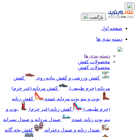
بازگشت
صفحه اول
دسته بندی ها
دسته بندی ها
محصولات کفش
محصولات کفش
کفش ورزشی و کفش پیاده روی
کفش
مردانه (چرم طبیعی)
کفش مردانه (غیر چرم)
بوت و نیم بوت مردانه عمده
کفش زنانه
(چرم طبیعی)
کفش زنانه (غیر چرم)
بوت و
نیم بوت زنانه عمده
صندل مردانه و صندل پسرانه
صندل زنانه و صندل دخترانه
کفش بچه گانه