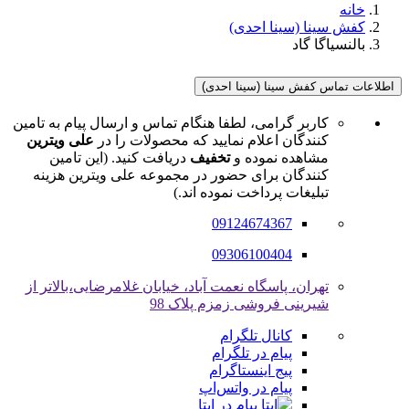
خانه
کفش سینا (سینا احدی)
بالنسیاگا گاد
اطلاعات تماس کفش سینا (سینا احدی)
کاربر گرامی، لطفا هنگام تماس و ارسال پیام به تامین
کنندگان اعلام نمایید که محصولات را در
علی ویترین
مشاهده نموده و
تخفیف
دریافت کنید. (این تامین
کنندگان برای حضور در مجموعه علی ویترین هزینه
تبلیغات پرداخت نموده اند.)
09124674367
09306100404
تهران، پاسگاه نعمت آباد، خیابان غلامرضایی،بالاتر از
شیرینی فروشی زمزم پلاک 98
کانال تلگرام
پیام در تلگرام
پیج اینستاگرام
پیام در واتس‌اپ
پیام در ایتا