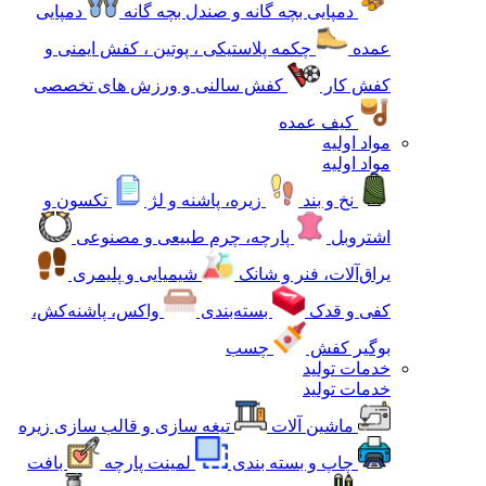
دمپایی بچه گانه و صندل بچه گانه
دمپایی
عمده
چکمه پلاستیکی ، پوتین ، کفش ایمنی و
کفش کار
کفش سالنی و ورزش های تخصصی
کیف عمده
مواد اولیه
مواد اولیه
نخ و بند
زیره، پاشنه و لژ
تکسون و
اشتروبل
پارچه، چرم طبیعی و مصنوعی
یراق‌آلات، فنر و شانک
شیمیایی و پلیمری
کفی و قدک
بسته‌بندی
واکس، پاشنه‌کش،
بوگیر کفش
چسب
خدمات تولید
خدمات تولید
ماشین آلات
تیغه سازی و قالب سازی زیره
چاپ و بسته بندی
لمینت پارچه
بافت