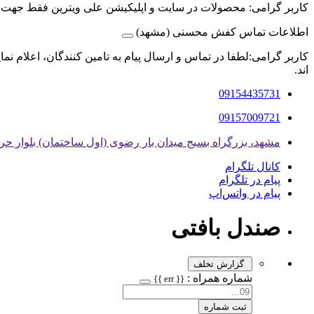
کاربر گرامی: محصولات در سایت و اپلیکیشن علی ویترین فقط جهت
اطلاعات تماس کفش محسنی (مشهد)
کاربر گرامی:لطفا در تماس و ارسال پیام به تامین کنندگان، اعلام نم
اند.
09154435731
09157009721
مشهد، بزرگراه بسیج میدان بار رضوی (اول ساختمان) بلوار حر حر ۱/۳ داخل کوچه بلوک صنعتی 
کانال تلگرام
پیام در تلگرام
پیام در واتس‌اپ
صندل بافتی
گزارش تخلف
شماره همراه :
{{ err }}
ثبت شماره