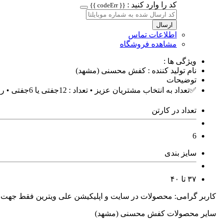
کد را وارد کنید :
{{ codeErr }}
ارسال
اطلاعات تماس
مشاهده فروشگاه
ویژگی ها :
نام تولید کننده : کفش محسنی (مشهد)
توضیحات
✅️تعداد به انتخاب مشتریان عزیز • تعداد : 12جفتی یا 6جفتی • رویه : خارجی درجه یک 📌زیره پلیمر • سایز: 37تا40 • قیمت 185هزار تومان ⚠️ فروش به صورت عمده
تعداد در کارتن
6
سایز بندی
۳۷ تا ۴۰
کاربر گرامی: محصولات در سایت و اپلیکیشن علی ویترین فقط جهت
سایر محصولات کفش محسنی (مشهد)