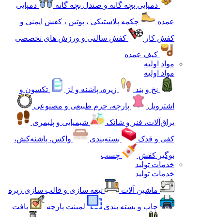
دمپایی بچه گانه و صندل بچه گانه
دمپایی
عمده
چکمه پلاستیکی ، پوتین ، کفش ایمنی و
کفش کار
کفش سالنی و ورزش های تخصصی
کیف عمده
مواد اولیه
مواد اولیه
نخ و بند
زیره، پاشنه و لژ
تکسون و
اشتروبل
پارچه، چرم طبیعی و مصنوعی
یراق‌آلات، فنر و شانک
شیمیایی و پلیمری
کفی و قدک
بسته‌بندی
واکس، پاشنه‌کش،
بوگیر کفش
چسب
خدمات تولید
خدمات تولید
ماشین آلات
تیغه سازی و قالب سازی زیره
چاپ و بسته بندی
لمینت پارچه
بافت