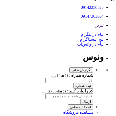
09142250525
09147363664
تبریز
پیام در تلگرام
پیج اینستاگرام
پیام در واتس‌اپ
ونوس
گزارش تخلف
شماره همراه :
{{ err }}
ثبت شماره
کد را وارد کنید :
{{ codeErr }}
ارسال
اطلاعات تماس
مشاهده فروشگاه