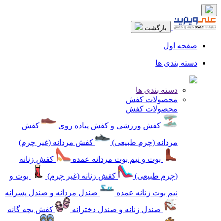
بازگشت
صفحه اول
دسته بندی ها
دسته بندی ها
محصولات کفش
محصولات کفش
کفش ورزشی و کفش پیاده روی
کفش
مردانه (چرم طبیعی)
کفش مردانه (غیر چرم)
بوت و نیم بوت مردانه عمده
کفش زنانه
(چرم طبیعی)
کفش زنانه (غیر چرم)
بوت و
نیم بوت زنانه عمده
صندل مردانه و صندل پسرانه
صندل زنانه و صندل دخترانه
کفش بچه گانه