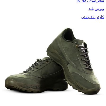
سایز بندی : 45_40
ونوس بلند
کارتن 12 جفتی