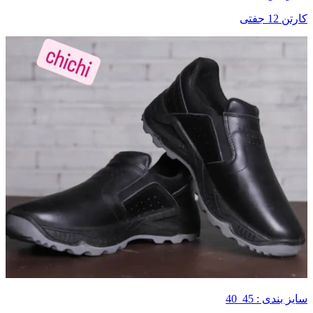
کارتن 12 جفتی
سایز بندی : 45_40