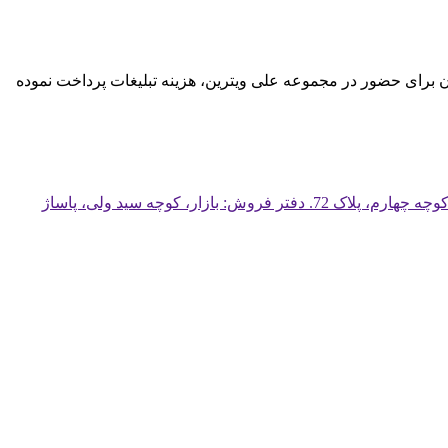
گان برای حضور در مجموعه علی ویترین، هزینه تبلیغات پرداخت نموده
کارخانه: تهران، آزادگان، روبروی چهارراه یافت آباد غربی، کندرو به سمت آزادگان شرقی، خیابان عرفان، خیابان حشمت، میدان پدر، کوچه چهارم، پلاک 72. دفتر فروش: بازار، کوچه سید ولی، پاساژ