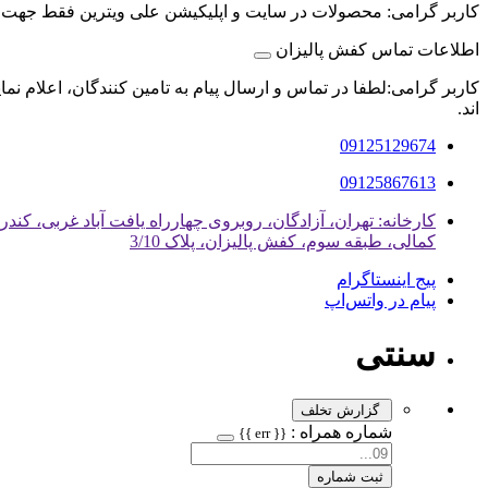
کاربر گرامی: محصولات در سایت و اپلیکیشن علی ویترین فقط جهت
اطلاعات تماس کفش پالیزان
کاربر گرامی:لطفا در تماس و ارسال پیام به تامین کنندگان، اعلام نم
اند.
09125129674
09125867613
کمالی، طبقه سوم، کفش پالیزان، پلاک 3/10
پیج اینستاگرام
پیام در واتس‌اپ
سنتی
گزارش تخلف
شماره همراه :
{{ err }}
ثبت شماره