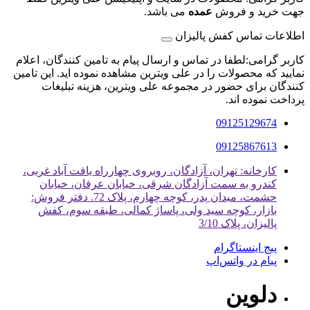
جهت خرید و فروش
عمده
می باشد.
اطلاعات تماس کفش پالیزان
کاربر گرامی:لطفا در تماس و ارسال پیام به تامین کنندگان، اعلام
نمایید که محصولات را در علی ویترین مشاهده نموده اید. این تامین
کنندگان برای حضور در مجموعه علی ویترین، هزینه تبلیغات
پرداخت نموده اند.
09125129674
09125867613
کارخانه: تهران، آزادگان، روبروی چهارراه یافت آباد غربی،
کندرو به سمت آزادگان شرقی، خیابان عرفان، خیابان
حشمت، میدان پدر، کوچه چهارم، پلاک 72. دفتر فروش:
بازار، کوچه سید ولی، پاساژ کمالی، طبقه سوم، کفش
پالیزان، پلاک 3/10
پیج اینستاگرام
پیام در واتس‌اپ
دلوین