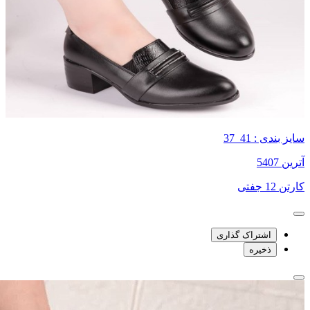
سایز بندی : 41_37
آترین 5407
کارتن 12 جفتی
اشتراک گذاری
ذخیره