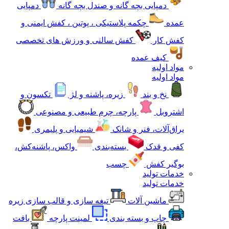
دمپایی بچه گانه و صندل بچه گانه
دمپایی
عمده
چکمه پلاستیکی ، پوتین ، کفش ایمنی و
کفش کار
کفش سالنی و ورزش های تخصصی
کیف عمده
مواد اولیه
مواد اولیه
نخ و بند
زیره، پاشنه و لژ
تکسون و
اشتروبل
پارچه، چرم طبیعی و مصنوعی
یراق‌آلات، فنر و شانک
شیمیایی و پلیمری
کفی و قدک
بسته‌بندی
واکس، پاشنه‌کش،
بوگیر کفش
چسب
خدمات تولید
خدمات تولید
ماشین آلات
تیغه سازی و قالب سازی زیره
چاپ و بسته بندی
لمینت پارچه
بافت