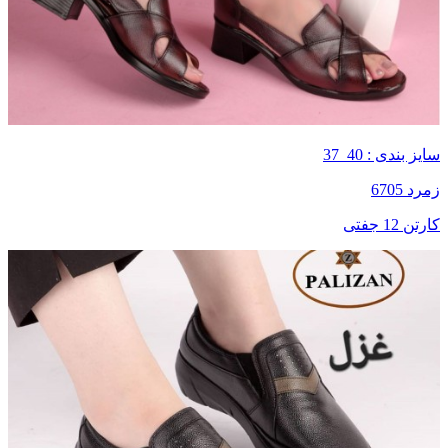
سایز بندی : 40_37
زمرد 6705
کارتن 12 جفتی