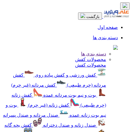
بازگشت
صفحه اول
دسته بندی ها
دسته بندی ها
محصولات کفش
محصولات کفش
کفش ورزشی و کفش پیاده روی
کفش
مردانه (چرم طبیعی)
کفش مردانه (غیر چرم)
بوت و نیم بوت مردانه عمده
کفش زنانه
(چرم طبیعی)
کفش زنانه (غیر چرم)
بوت و
نیم بوت زنانه عمده
صندل مردانه و صندل پسرانه
صندل زنانه و صندل دخترانه
کفش بچه گانه