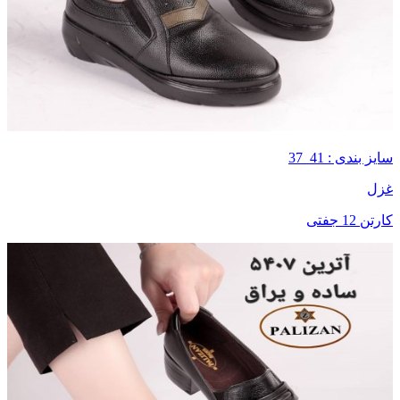
سایز بندی : 41_37
غزل
کارتن 12 جفتی