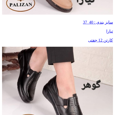
سایز بندی : 40_37
تیارا
کارتن 12 جفتی