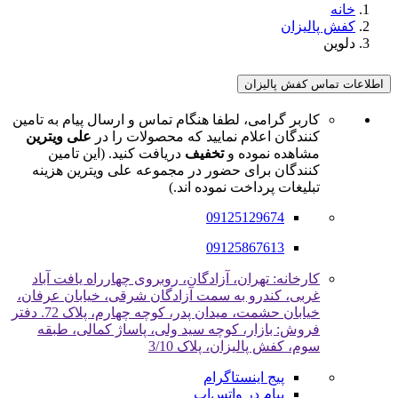
خانه
کفش پالیزان
دلوین
اطلاعات تماس کفش پالیزان
کاربر گرامی، لطفا هنگام تماس و ارسال پیام به تامین
کنندگان اعلام نمایید که محصولات را در
علی ویترین
مشاهده نموده و
تخفیف
دریافت کنید. (این تامین
کنندگان برای حضور در مجموعه علی ویترین هزینه
تبلیغات پرداخت نموده اند.)
09125129674
09125867613
کارخانه: تهران، آزادگان، روبروی چهارراه یافت آباد
غربی، کندرو به سمت آزادگان شرقی، خیابان عرفان،
خیابان حشمت، میدان پدر، کوچه چهارم، پلاک 72. دفتر
فروش: بازار، کوچه سید ولی، پاساژ کمالی، طبقه
سوم، کفش پالیزان، پلاک 3/10
پیج اینستاگرام
پیام در واتس‌اپ