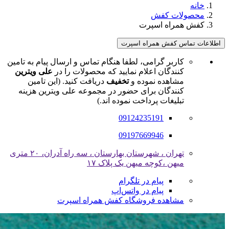
خانه
محصولات کفش
کفش همراه اسپرت
اطلاعات تماس کفش همراه اسپرت
کاربر گرامی، لطفا هنگام تماس و ارسال پیام به تامین
کنندگان اعلام نمایید که محصولات را در
علی ویترین
مشاهده نموده و
تخفیف
دریافت کنید. (این تامین
کنندگان برای حضور در مجموعه علی ویترین هزینه
تبلیغات پرداخت نموده اند.)
09124235191
09197669946
تهران ، شهرستان بهارستان ، سه راه آدران، ۲۰ متری
میهن ،کوچه میهن یک پلاک ۱۷
پیام در تلگرام
پیام در واتس‌اپ
مشاهده فروشگاه کفش همراه اسپرت