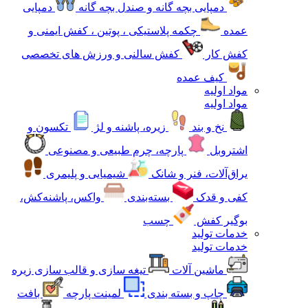
دمپایی بچه گانه و صندل بچه گانه
دمپایی
عمده
چکمه پلاستیکی ، پوتین ، کفش ایمنی و
کفش کار
کفش سالنی و ورزش های تخصصی
کیف عمده
مواد اولیه
مواد اولیه
نخ و بند
زیره، پاشنه و لژ
تکسون و
اشتروبل
پارچه، چرم طبیعی و مصنوعی
یراق‌آلات، فنر و شانک
شیمیایی و پلیمری
کفی و قدک
بسته‌بندی
واکس، پاشنه‌کش،
بوگیر کفش
چسب
خدمات تولید
خدمات تولید
ماشین آلات
تیغه سازی و قالب سازی زیره
چاپ و بسته بندی
لمینت پارچه
بافت