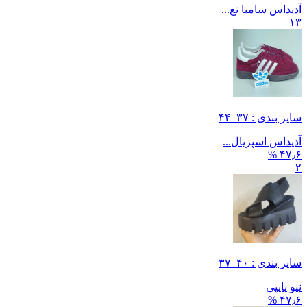
آدیداس سامبا نع...
۱۳
سایز بندی : ۳۷_۴۴
آدیداس اسپزیال...
۴۷٫۶ %
۲
سایز بندی : ۴۰_۳۷
نیو پایپی
۴۷٫۶ %