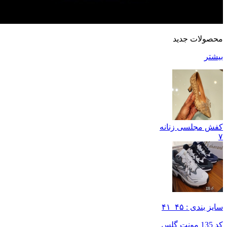
محصولات جدید
بیشتر
کفش مجلسی زنانه
۷
سایز بندی : ۴۵_۴۱
کد 135 مونت گلس