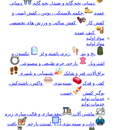
دمپایی بچه گانه و صندل بچه گانه
دمپایی
عمده
چکمه پلاستیکی ، پوتین ، کفش ایمنی و
کفش کار
کفش سالنی و ورزش های تخصصی
کیف عمده
مواد اولیه
مواد اولیه
نخ و بند
زیره، پاشنه و لژ
تکسون و
اشتروبل
پارچه، چرم طبیعی و مصنوعی
یراق‌آلات، فنر و شانک
شیمیایی و پلیمری
کفی و قدک
بسته‌بندی
واکس، پاشنه‌کش،
بوگیر کفش
چسب
خدمات تولید
خدمات تولید
ماشین آلات
تیغه سازی و قالب سازی زیره
چاپ و بسته بندی
لمینت پارچه
بافت