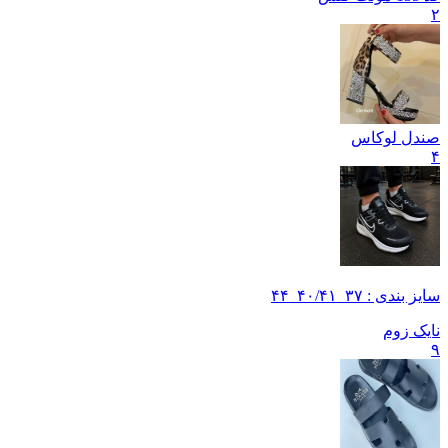
۲
صندل لوکاس
۴
سایز بندی : ۳۷_۴۰/۴۱_۴۴
نایک زوم
۹