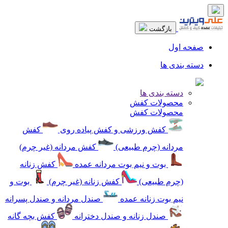
بازگشت
صفحه اول
دسته بندی ها
دسته بندی ها
محصولات کفش
محصولات کفش
کفش ورزشی و کفش پیاده روی
کفش
مردانه (چرم طبیعی)
کفش مردانه (غیر چرم)
بوت و نیم بوت مردانه عمده
کفش زنانه
(چرم طبیعی)
کفش زنانه (غیر چرم)
بوت و
نیم بوت زنانه عمده
صندل مردانه و صندل پسرانه
صندل زنانه و صندل دخترانه
کفش بچه گانه