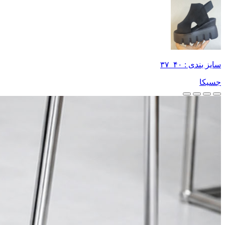
سایز بندی : ۴۰_۳۷
جسیکا