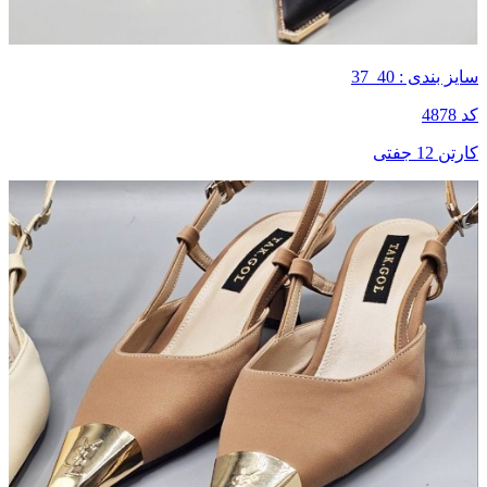
سایز بندی : 40_37
کد 4878
کارتن 12 جفتی