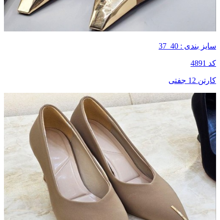
سایز بندی : 40_37
کد 4891
کارتن 12 جفتی