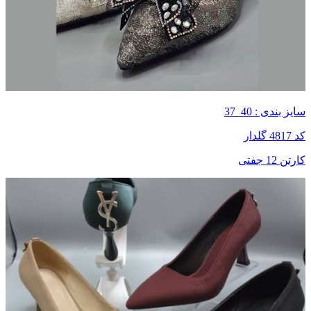
سایز بندی : 40_37
کد 4817 گلدار
کارتن 12 جفتی