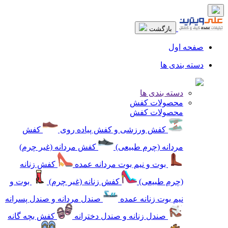
بازگشت
صفحه اول
دسته بندی ها
دسته بندی ها
محصولات کفش
محصولات کفش
کفش ورزشی و کفش پیاده روی
کفش
مردانه (چرم طبیعی)
کفش مردانه (غیر چرم)
بوت و نیم بوت مردانه عمده
کفش زنانه
(چرم طبیعی)
کفش زنانه (غیر چرم)
بوت و
نیم بوت زنانه عمده
صندل مردانه و صندل پسرانه
صندل زنانه و صندل دخترانه
کفش بچه گانه