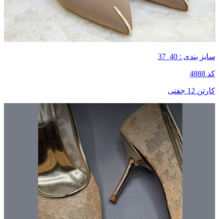
سایز بندی : 40_37
کد 4888
کارتن 12 جفتی