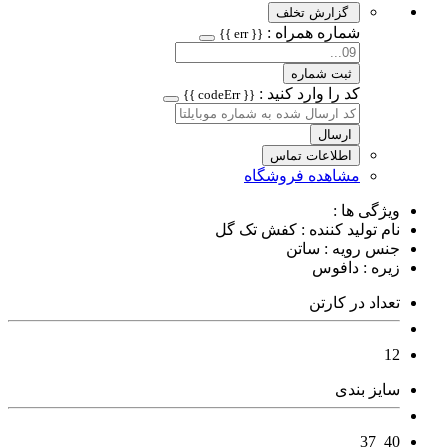
گزارش تخلف
شماره همراه :
{{ err }}
ثبت شماره
کد را وارد کنید :
{{ codeErr }}
ارسال
اطلاعات تماس
مشاهده فروشگاه
ویژگی ها :
نام تولید کننده : کفش تک گل
جنس رویه : ساتن
زیره : دافوس
تعداد در کارتن
12
سایز بندی
40_37