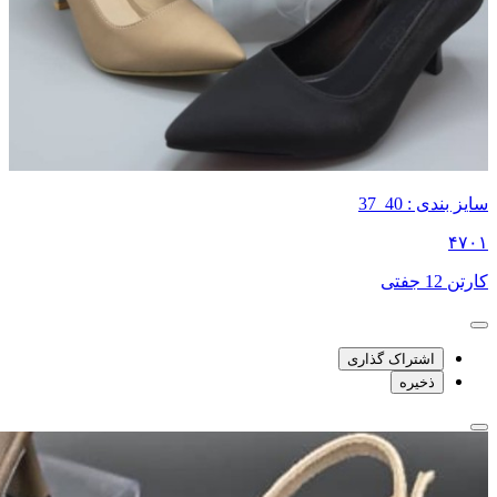
سایز بندی : 40_37
۴۷۰۱
کارتن 12 جفتی
اشتراک گذاری
ذخیره