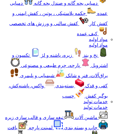
دمپایی بچه گانه و صندل بچه گانه
دمپایی
عمده
چکمه پلاستیکی ، پوتین ، کفش ایمنی و
کفش کار
کفش سالنی و ورزش های تخصصی
کیف عمده
مواد اولیه
مواد اولیه
نخ و بند
زیره، پاشنه و لژ
تکسون و
اشتروبل
پارچه، چرم طبیعی و مصنوعی
یراق‌آلات، فنر و شانک
شیمیایی و پلیمری
کفی و قدک
بسته‌بندی
واکس، پاشنه‌کش،
بوگیر کفش
چسب
خدمات تولید
خدمات تولید
ماشین آلات
تیغه سازی و قالب سازی زیره
چاپ و بسته بندی
لمینت پارچه
بافت