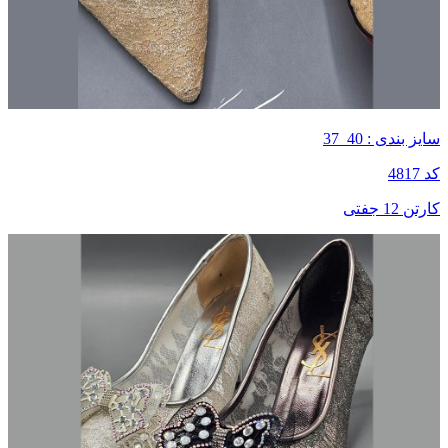
سایز بندی : 40_37
کد 4817
کارتن 12 جفتی