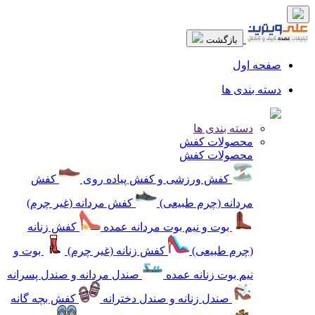
بازگشت
صفحه اول
دسته بندی ها
دسته بندی ها
محصولات کفش
محصولات کفش
کفش ورزشی و کفش پیاده روی
کفش
مردانه (چرم طبیعی)
کفش مردانه (غیر چرم)
بوت و نیم بوت مردانه عمده
کفش زنانه
(چرم طبیعی)
کفش زنانه (غیر چرم)
بوت و
نیم بوت زنانه عمده
صندل مردانه و صندل پسرانه
صندل زنانه و صندل دخترانه
کفش بچه گانه