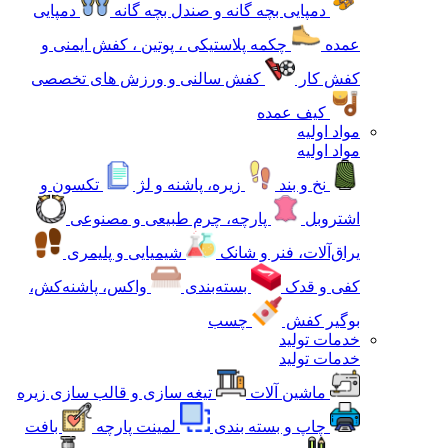
دمپایی بچه گانه و صندل بچه گانه
دمپایی
عمده
چکمه پلاستیکی ، پوتین ، کفش ایمنی و
کفش کار
کفش سالنی و ورزش های تخصصی
کیف عمده
مواد اولیه
مواد اولیه
نخ و بند
زیره، پاشنه و لژ
تکسون و
اشتروبل
پارچه، چرم طبیعی و مصنوعی
یراق‌آلات، فنر و شانک
شیمیایی و پلیمری
کفی و قدک
بسته‌بندی
واکس، پاشنه‌کش،
بوگیر کفش
چسب
خدمات تولید
خدمات تولید
ماشین آلات
تیغه سازی و قالب سازی زیره
چاپ و بسته بندی
لمینت پارچه
بافت