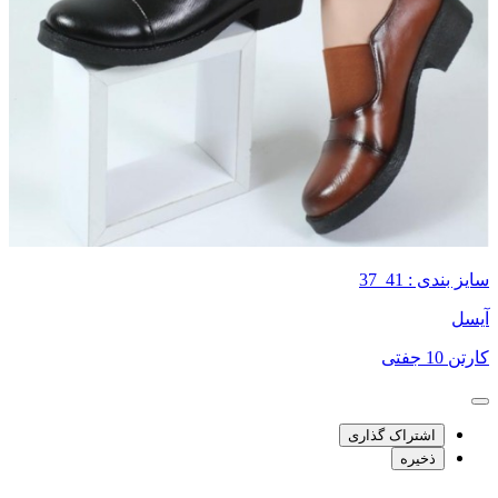
سایز بندی : 41_37
آیسل
کارتن 10 جفتی
اشتراک گذاری
ذخیره