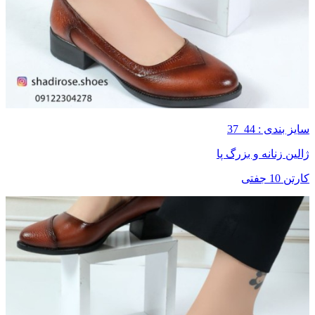
سایز بندی : 44_37
ژالین زنانه و بزرگ پا
کارتن 10 جفتی