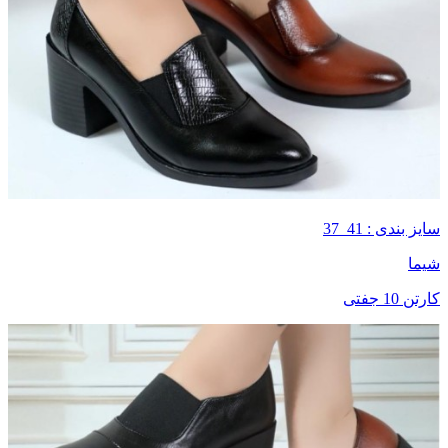
سایز بندی : 41_37
شیما
کارتن 10 جفتی