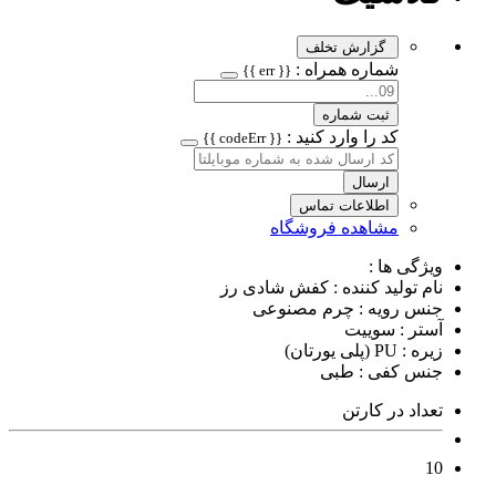
گزارش تخلف
شماره همراه :
{{ err }}
ثبت شماره
کد را وارد کنید :
{{ codeErr }}
ارسال
اطلاعات تماس
مشاهده فروشگاه
ویژگی ها :
نام تولید کننده : کفش شادی رز
جنس رویه : چرم مصنوعی
آستر : سوییت
زیره : PU (پلی یورتان)
جنس کفی : طبی
تعداد در کارتن
10