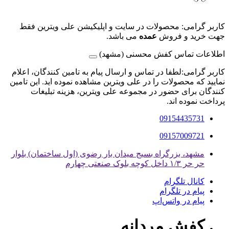
کاربر گرامی: محصولات در سایت و اپلیکیشن علی ویترین فقط
جهت خرید و فروش
عمده
می باشد.
اطلاعات تماس کفش محسنی (مشهد)
کاربر گرامی:لطفا در تماس و ارسال پیام به تامین کنندگان، اعلام
نمایید که محصولات را در علی ویترین مشاهده نموده اید. این تامین
کنندگان برای حضور در مجموعه علی ویترین، هزینه تبلیغات
پرداخت نموده اند.
09154435731
09157009721
مشهد، بزرگراه بسیج میدان بار رضوی (اول ساختمان) بلوار
حر حر ۱/۳ داخل کوچه بلوک صنعتی چهارم
کانال تلگرام
پیام در تلگرام
پیام در واتس‌اپ
کفش مردانه