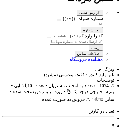
گزارش تخلف
شماره همراه :
{{ err }}
ثبت شماره
کد را وارد کنید :
{{ codeErr }}
ارسال
اطلاعات تماس
مشاهده فروشگاه
ویژگی ها :
نام تولید کننده : کفش محسنی (مشهد)
توضیحات
کد 1054 ✅ تعداد به انتخاب مشتریان • تعداد : 10یا 5تایی •
رویه : خارجی درجه یک 👌 • زیره : پلیمر دوردوخت شده •
سایز: 40تا44 ⚠️ فروش به صورت عمده
تعداد در کارتن
5