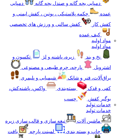
دمپایی بچه گانه و صندل بچه گانه
دمپایی
عمده
چکمه پلاستیکی ، پوتین ، کفش ایمنی و
کفش کار
کفش سالنی و ورزش های تخصصی
کیف عمده
مواد اولیه
مواد اولیه
نخ و بند
زیره، پاشنه و لژ
تکسون و
اشتروبل
پارچه، چرم طبیعی و مصنوعی
یراق‌آلات، فنر و شانک
شیمیایی و پلیمری
کفی و قدک
بسته‌بندی
واکس، پاشنه‌کش،
بوگیر کفش
چسب
خدمات تولید
خدمات تولید
ماشین آلات
تیغه سازی و قالب سازی زیره
چاپ و بسته بندی
لمینت پارچه
بافت