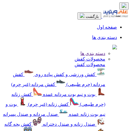
بازگشت
صفحه اول
دسته بندی ها
دسته بندی ها
محصولات کفش
محصولات کفش
کفش ورزشی و کفش پیاده روی
کفش
مردانه (چرم طبیعی)
کفش مردانه (غیر چرم)
بوت و نیم بوت مردانه عمده
کفش زنانه
(چرم طبیعی)
کفش زنانه (غیر چرم)
بوت و
نیم بوت زنانه عمده
صندل مردانه و صندل پسرانه
صندل زنانه و صندل دخترانه
کفش بچه گانه