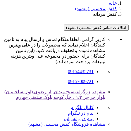
خانه
کفش محسنی (مشهد)
کفش مردانه
اطلاعات تماس کفش محسنی (مشهد)
کاربر گرامی، لطفا هنگام تماس و ارسال پیام به تامین
کنندگان اعلام نمایید که محصولات را در
علی ویترین
مشاهده نموده و
تخفیف
دریافت کنید. (این تامین
کنندگان برای حضور در مجموعه علی ویترین هزینه
تبلیغات پرداخت نموده اند.)
09154435731
09157009721
مشهد، بزرگراه بسیج میدان بار رضوی (اول ساختمان)
بلوار حر حر ۱/۳ داخل کوچه بلوک صنعتی چهارم
کانال تلگرام
پیام در تلگرام
پیام در واتس‌اپ
مشاهده فروشگاه کفش محسنی (مشهد)