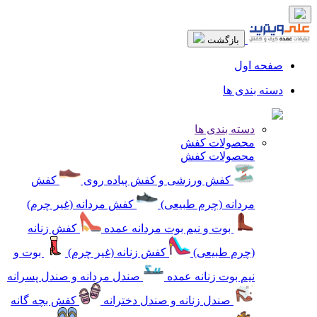
بازگشت
صفحه اول
دسته بندی ها
دسته بندی ها
محصولات کفش
محصولات کفش
کفش ورزشی و کفش پیاده روی
کفش
مردانه (چرم طبیعی)
کفش مردانه (غیر چرم)
بوت و نیم بوت مردانه عمده
کفش زنانه
(چرم طبیعی)
کفش زنانه (غیر چرم)
بوت و
نیم بوت زنانه عمده
صندل مردانه و صندل پسرانه
صندل زنانه و صندل دخترانه
کفش بچه گانه