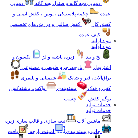
دمپایی بچه گانه و صندل بچه گانه
دمپایی
عمده
چکمه پلاستیکی ، پوتین ، کفش ایمنی و
کفش کار
کفش سالنی و ورزش های تخصصی
کیف عمده
مواد اولیه
مواد اولیه
نخ و بند
زیره، پاشنه و لژ
تکسون و
اشتروبل
پارچه، چرم طبیعی و مصنوعی
یراق‌آلات، فنر و شانک
شیمیایی و پلیمری
کفی و قدک
بسته‌بندی
واکس، پاشنه‌کش،
بوگیر کفش
چسب
خدمات تولید
خدمات تولید
ماشین آلات
تیغه سازی و قالب سازی زیره
چاپ و بسته بندی
لمینت پارچه
بافت