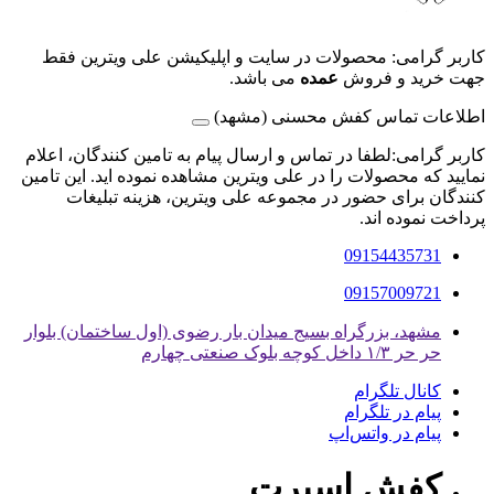
کاربر گرامی: محصولات در سایت و اپلیکیشن علی ویترین فقط
جهت خرید و فروش
عمده
می باشد.
اطلاعات تماس کفش محسنی (مشهد)
کاربر گرامی:لطفا در تماس و ارسال پیام به تامین کنندگان، اعلام
نمایید که محصولات را در علی ویترین مشاهده نموده اید. این تامین
کنندگان برای حضور در مجموعه علی ویترین، هزینه تبلیغات
پرداخت نموده اند.
09154435731
09157009721
مشهد، بزرگراه بسیج میدان بار رضوی (اول ساختمان) بلوار
حر حر ۱/۳ داخل کوچه بلوک صنعتی چهارم
کانال تلگرام
پیام در تلگرام
پیام در واتس‌اپ
کفش اسپرت