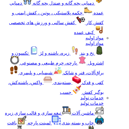
دمپایی بچه گانه و صندل بچه گانه
دمپایی
عمده
چکمه پلاستیکی ، پوتین ، کفش ایمنی و
کفش کار
کفش سالنی و ورزش های تخصصی
کیف عمده
مواد اولیه
مواد اولیه
نخ و بند
زیره، پاشنه و لژ
تکسون و
اشتروبل
پارچه، چرم طبیعی و مصنوعی
یراق‌آلات، فنر و شانک
شیمیایی و پلیمری
کفی و قدک
بسته‌بندی
واکس، پاشنه‌کش،
بوگیر کفش
چسب
خدمات تولید
خدمات تولید
ماشین آلات
تیغه سازی و قالب سازی زیره
چاپ و بسته بندی
لمینت پارچه
بافت