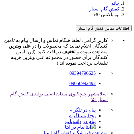
خانه
کفش گام استار
نیو بالانس 530
اطلاعات تماس کفش گام استار
کاربر گرامی، لطفا هنگام تماس و ارسال پیام به تامین
کنندگان اعلام نمایید که محصولات را در
علی ویترین
مشاهده نموده و
تخفیف
دریافت کنید. (این تامین
کنندگان برای حضور در مجموعه علی ویترین هزینه
تبلیغات پرداخت نموده اند.)
09394796625
09056992492
اسلامشهر چیچکلوی میدان اصلی تولیدی کفش گام
استار 💫
پیام در تلگرام
پیج اینستاگرام
پیام در واتس‌اپ
پیام در ایتا
مشاهده فروشگاه کفش گام استار