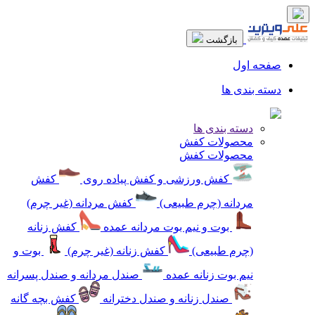
بازگشت
صفحه اول
دسته بندی ها
دسته بندی ها
محصولات کفش
محصولات کفش
کفش ورزشی و کفش پیاده روی
کفش
مردانه (چرم طبیعی)
کفش مردانه (غیر چرم)
بوت و نیم بوت مردانه عمده
کفش زنانه
(چرم طبیعی)
کفش زنانه (غیر چرم)
بوت و
نیم بوت زنانه عمده
صندل مردانه و صندل پسرانه
صندل زنانه و صندل دخترانه
کفش بچه گانه