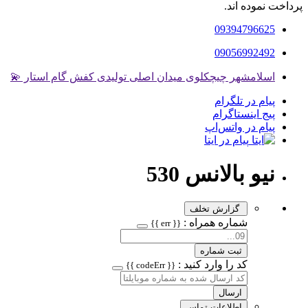
پرداخت نموده اند.
09394796625
09056992492
اسلامشهر چیچکلوی میدان اصلی تولیدی کفش گام استار 💫
پیام در تلگرام
پیج اینستاگرام
پیام در واتس‌اپ
پیام در ایتا
نیو بالانس 530
گزارش تخلف
شماره همراه :
{{ err }}
ثبت شماره
کد را وارد کنید :
{{ codeErr }}
ارسال
اطلاعات تماس