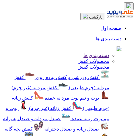
بازگشت
صفحه اول
دسته بندی ها
دسته بندی ها
محصولات کفش
محصولات کفش
کفش ورزشی و کفش پیاده روی
کفش
مردانه (چرم طبیعی)
کفش مردانه (غیر چرم)
بوت و نیم بوت مردانه عمده
کفش زنانه
(چرم طبیعی)
کفش زنانه (غیر چرم)
بوت و
نیم بوت زنانه عمده
صندل مردانه و صندل پسرانه
صندل زنانه و صندل دخترانه
کفش بچه گانه