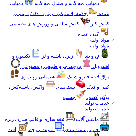
دمپایی بچه گانه و صندل بچه گانه
دمپایی
عمده
چکمه پلاستیکی ، پوتین ، کفش ایمنی و
کفش کار
کفش سالنی و ورزش های تخصصی
کیف عمده
مواد اولیه
مواد اولیه
نخ و بند
زیره، پاشنه و لژ
تکسون و
اشتروبل
پارچه، چرم طبیعی و مصنوعی
یراق‌آلات، فنر و شانک
شیمیایی و پلیمری
کفی و قدک
بسته‌بندی
واکس، پاشنه‌کش،
بوگیر کفش
چسب
خدمات تولید
خدمات تولید
ماشین آلات
تیغه سازی و قالب سازی زیره
چاپ و بسته بندی
لمینت پارچه
بافت