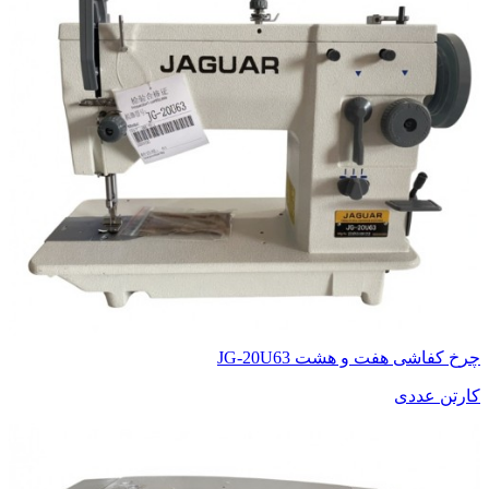
چرخ کفاشی هفت و هشت JG-20U63
کارتن عددی