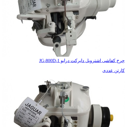
چرخ کفاشی اشتروبل دایرکت درایو JG-800D-1
کارتن عددی