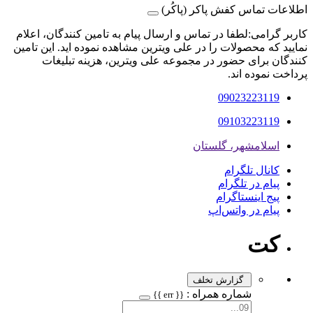
اطلاعات تماس کفش پاکر (پاکُر)
کاربر گرامی:لطفا در تماس و ارسال پیام به تامین کنندگان، اعلام
نمایید که محصولات را در علی ویترین مشاهده نموده اید. این تامین
کنندگان برای حضور در مجموعه علی ویترین، هزینه تبلیغات
پرداخت نموده اند.
09023223119
09103223119
اسلامشهر، گلستان
کانال تلگرام
پیام در تلگرام
پیج اینستاگرام
پیام در واتس‌اپ
کت
گزارش تخلف
شماره همراه :
{{ err }}