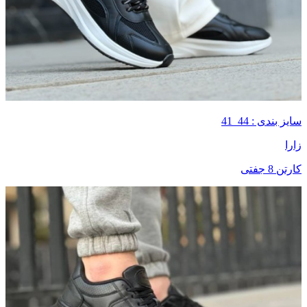
سایز بندی : 44_41
زارا
کارتن 8 جفتی