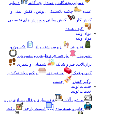
دمپایی بچه گانه و صندل بچه گانه
دمپایی
عمده
چکمه پلاستیکی ، پوتین ، کفش ایمنی و
کفش کار
کفش سالنی و ورزش های تخصصی
کیف عمده
مواد اولیه
مواد اولیه
نخ و بند
زیره، پاشنه و لژ
تکسون و
اشتروبل
پارچه، چرم طبیعی و مصنوعی
یراق‌آلات، فنر و شانک
شیمیایی و پلیمری
کفی و قدک
بسته‌بندی
واکس، پاشنه‌کش،
بوگیر کفش
چسب
خدمات تولید
خدمات تولید
ماشین آلات
تیغه سازی و قالب سازی زیره
چاپ و بسته بندی
لمینت پارچه
بافت