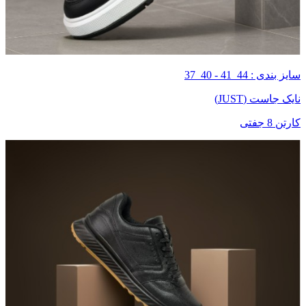
سایز بندی : 44_41 - 40_37
نایک جاست (JUST)
کارتن 8 جفتی