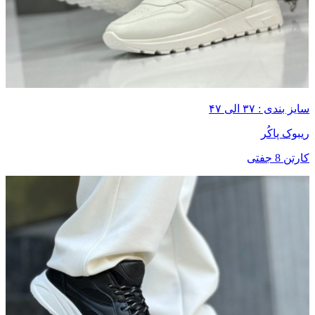
سایز بندی : ۳۷ الی ۴۷
ریبوک پاکُر
کارتن 8 جفتی