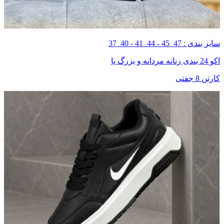
سایز بندی : 47_45 - 44_41 - 40_37
اکو 24 بندی زنانه مردانه و بزرگ پا
کارتن 8 جفتی