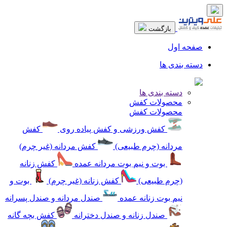
بازگشت
صفحه اول
دسته بندی ها
دسته بندی ها
محصولات کفش
محصولات کفش
کفش ورزشی و کفش پیاده روی
کفش
مردانه (چرم طبیعی)
کفش مردانه (غیر چرم)
بوت و نیم بوت مردانه عمده
کفش زنانه
(چرم طبیعی)
کفش زنانه (غیر چرم)
بوت و
نیم بوت زنانه عمده
صندل مردانه و صندل پسرانه
صندل زنانه و صندل دخترانه
کفش بچه گانه