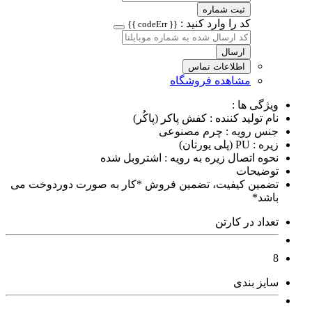
ثبت شماره
کد را وارد کنید :
{{ codeErr }}
ارسال
اطلاعات تماس
مشاهده فروشگاه
ویژگی ها :
نام تولید کننده : کفش پاکر (پاکُر)
جنس رویه : چرم مصنوعی
زیره : PU (پلی یورتان)
نحوه اتصال زیره به رویه : اشتروبل شده
توضیحات
تضمین کیفیت، تضمین فروش *کار به صورت دوردوخت می
باشد*
تعداد در کارتن
8
سایز بندی