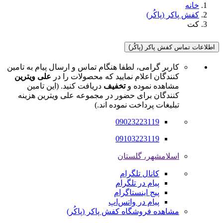
خانه
کفش پاکر (پاکُر)
کت
اطلاعات تماس کفش پاکر (پاکُر)
کاربر گرامی، لطفا هنگام تماس و ارسال پیام به تامین
کنندگان اعلام نمایید که محصولات را در
علی ویترین
مشاهده نموده و
تخفیف
دریافت کنید. (این تامین
کنندگان برای حضور در مجموعه علی ویترین هزینه
تبلیغات پرداخت نموده اند.)
09023223119
09103223119
اسلامشهر، گلستان
کانال تلگرام
پیام در تلگرام
پیج اینستاگرام
پیام در واتس‌اپ
مشاهده فروشگاه کفش پاکر (پاکُر)