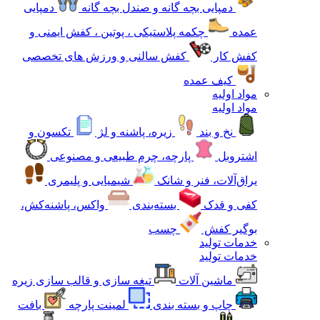
دمپایی بچه گانه و صندل بچه گانه
دمپایی
عمده
چکمه پلاستیکی ، پوتین ، کفش ایمنی و
کفش کار
کفش سالنی و ورزش های تخصصی
کیف عمده
مواد اولیه
مواد اولیه
نخ و بند
زیره، پاشنه و لژ
تکسون و
اشتروبل
پارچه، چرم طبیعی و مصنوعی
یراق‌آلات، فنر و شانک
شیمیایی و پلیمری
کفی و قدک
بسته‌بندی
واکس، پاشنه‌کش،
بوگیر کفش
چسب
خدمات تولید
خدمات تولید
ماشین آلات
تیغه سازی و قالب سازی زیره
چاپ و بسته بندی
لمینت پارچه
بافت