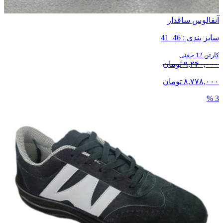
آنفالوس ساقدار
سایز بندی : 46_41
کارتن 12 جفتی
۹,۲۴۰,۰۰۰ تومان
۸,۷۷۸,۰۰۰ تومان
3 %