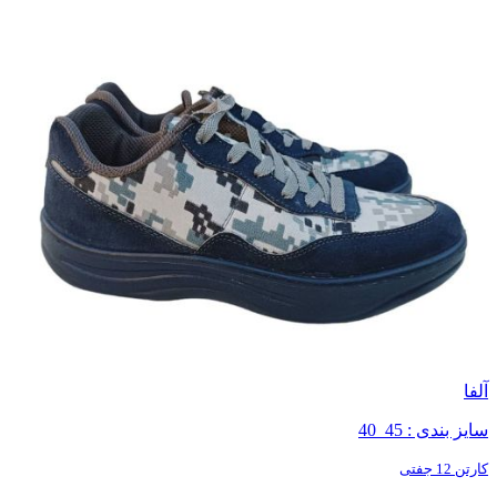
آلفا
سایز بندی : 45_40
کارتن 12 جفتی