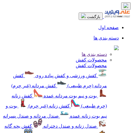
بازگشت
صفحه اول
دسته بندی ها
دسته بندی ها
محصولات کفش
محصولات کفش
کفش ورزشی و کفش پیاده روی
کفش
مردانه (چرم طبیعی)
کفش مردانه (غیر چرم)
بوت و نیم بوت مردانه عمده
کفش زنانه
(چرم طبیعی)
کفش زنانه (غیر چرم)
بوت و
نیم بوت زنانه عمده
صندل مردانه و صندل پسرانه
صندل زنانه و صندل دخترانه
کفش بچه گانه