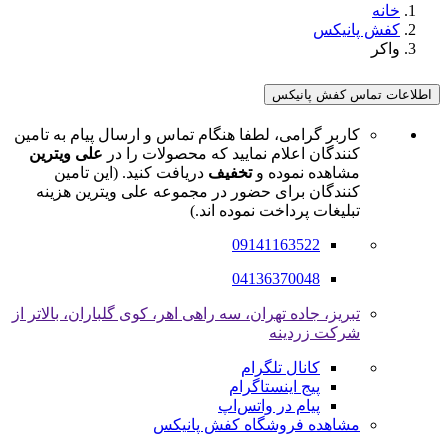
خانه
کفش پانیکس
واکر
اطلاعات تماس کفش پانیکس
کاربر گرامی، لطفا هنگام تماس و ارسال پیام به تامین
کنندگان اعلام نمایید که محصولات را در
علی ویترین
مشاهده نموده و
تخفیف
دریافت کنید. (این تامین
کنندگان برای حضور در مجموعه علی ویترین هزینه
تبلیغات پرداخت نموده اند.)
09141163522
04136370048
تبریز، جاده تهران، سه راهی اهر، کوی گلباران، بالاتر از
شرکت زردینه
کانال تلگرام
پیج اینستاگرام
پیام در واتس‌اپ
مشاهده فروشگاه کفش پانیکس