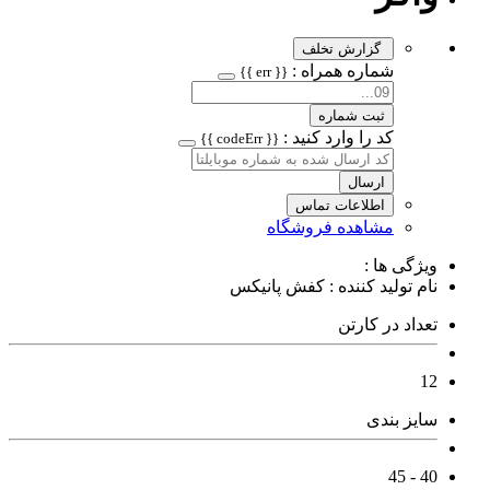
گزارش تخلف
شماره همراه :
{{ err }}
ثبت شماره
کد را وارد کنید :
{{ codeErr }}
ارسال
اطلاعات تماس
مشاهده فروشگاه
ویژگی ها :
نام تولید کننده : کفش پانیکس
تعداد در کارتن
12
سایز بندی
40 - 45