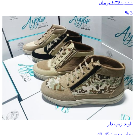
۶,۳۶۰,۰۰۰ تومان
3 %
الوند زیپ دار
سایز بندی : 45_40