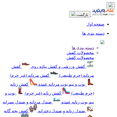
بازگشت
صفحه اول
دسته بندی ها
دسته بندی ها
محصولات کفش
محصولات کفش
کفش ورزشی و کفش پیاده روی
کفش
مردانه (چرم طبیعی)
کفش مردانه (غیر چرم)
بوت و نیم بوت مردانه عمده
کفش زنانه
(چرم طبیعی)
کفش زنانه (غیر چرم)
بوت و
نیم بوت زنانه عمده
صندل مردانه و صندل پسرانه
صندل زنانه و صندل دخترانه
کفش بچه گانه