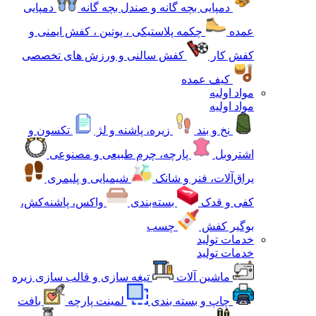
دمپایی بچه گانه و صندل بچه گانه
دمپایی
عمده
چکمه پلاستیکی ، پوتین ، کفش ایمنی و
کفش کار
کفش سالنی و ورزش های تخصصی
کیف عمده
مواد اولیه
مواد اولیه
نخ و بند
زیره، پاشنه و لژ
تکسون و
اشتروبل
پارچه، چرم طبیعی و مصنوعی
یراق‌آلات، فنر و شانک
شیمیایی و پلیمری
کفی و قدک
بسته‌بندی
واکس، پاشنه‌کش،
بوگیر کفش
چسب
خدمات تولید
خدمات تولید
ماشین آلات
تیغه سازی و قالب سازی زیره
چاپ و بسته بندی
لمینت پارچه
بافت