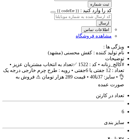
ثبت شماره
کد را وارد کنید :
{{ codeErr }}
ارسال
اطلاعات تماس
مشاهده فروشگاه
ویژگی ها :
نام تولید کننده : کفش محسنی (مشهد)
توضیحات
#کالج_زنانه • کد : 1522 ✅️تعداد به انتخاب مشتریان عزیز •
تعداد : 12 جفتی یا 6جفتی • رویه : طرح چرم خارجی درجه یک
👌 • سایز: 37تا40 • قیمت 289 هزار تومان ⚠️ فروش به
صورت عمده
تعداد در کارتن
6
سایز بندی
۳۷ تا ۴۰