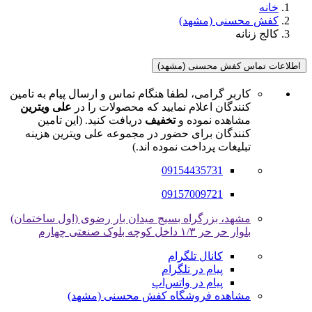
خانه
کفش محسنی (مشهد)
کالج زنانه
اطلاعات تماس کفش محسنی (مشهد)
کاربر گرامی، لطفا هنگام تماس و ارسال پیام به تامین
کنندگان اعلام نمایید که محصولات را در
علی ویترین
مشاهده نموده و
تخفیف
دریافت کنید. (این تامین
کنندگان برای حضور در مجموعه علی ویترین هزینه
تبلیغات پرداخت نموده اند.)
09154435731
09157009721
مشهد، بزرگراه بسیج میدان بار رضوی (اول ساختمان)
بلوار حر حر ۱/۳ داخل کوچه بلوک صنعتی چهارم
کانال تلگرام
پیام در تلگرام
پیام در واتس‌اپ
مشاهده فروشگاه کفش محسنی (مشهد)