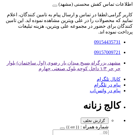
اطلاعات تماس کفش محسنی (مشهد)
کاربر گرامی:لطفا در تماس و ارسال پیام به تامین کنندگان، اعلام
نمایید که محصولات را در علی ویترین مشاهده نموده اید. این تامین
کنندگان برای حضور در مجموعه علی ویترین، هزینه تبلیغات
پرداخت نموده اند.
09154435731
09157009721
مشهد، بزرگراه بسیج میدان بار رضوی (اول ساختمان) بلوار
حر حر ۱/۳ داخل کوچه بلوک صنعتی چهارم
کانال تلگرام
پیام در تلگرام
پیام در واتس‌اپ
کالج زنانه
گزارش تخلف
شماره همراه :
{{ err }}