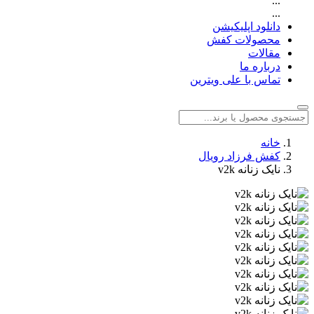
...
...
دانلود اپلیکیشن
محصولات کفش
مقالات
درباره ما
تماس با علی ویترین
خانه
کفش فرزاد رویال
نایک زنانه v2k