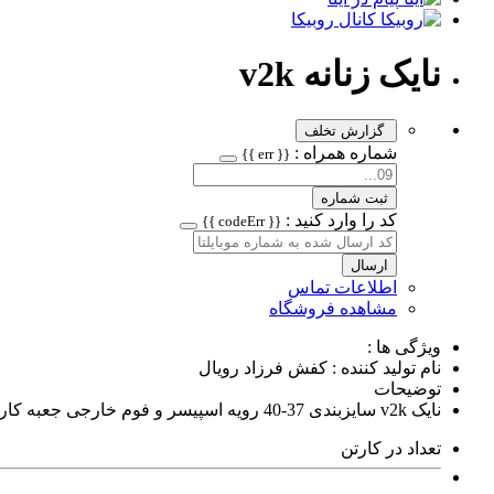
کانال روبیکا
نایک زنانه v2k
گزارش تخلف
شماره همراه :
{{ err }}
ثبت شماره
کد را وارد کنید :
{{ codeErr }}
ارسال
اطلاعات تماس
مشاهده فروشگاه
ویژگی ها :
نام تولید کننده : کفش فرزاد رویال
توضیحات
نایک v2k سایزبندی 37-40 رویه اسپیسر و فوم خارجی جعبه کارتن 8 جفتی زیره ایربولینگ رنگ بندی جذاب قابل شستشو
تعداد در کارتن