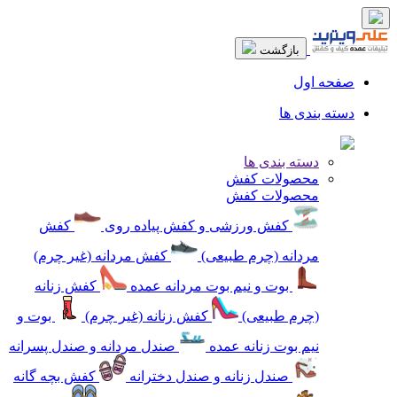
بازگشت
صفحه اول
دسته بندی ها
دسته بندی ها
محصولات کفش
محصولات کفش
کفش ورزشی و کفش پیاده روی
کفش
مردانه (چرم طبیعی)
کفش مردانه (غیر چرم)
بوت و نیم بوت مردانه عمده
کفش زنانه
(چرم طبیعی)
کفش زنانه (غیر چرم)
بوت و
نیم بوت زنانه عمده
صندل مردانه و صندل پسرانه
صندل زنانه و صندل دخترانه
کفش بچه گانه