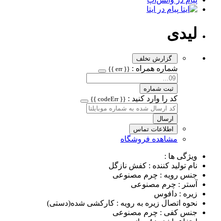
پیام در ایتا
لیدی
گزارش تخلف
شماره همراه :
{{ err }}
ثبت شماره
کد را وارد کنید :
{{ codeErr }}
ارسال
اطلاعات تماس
مشاهده فروشگاه
ویژگی ها :
نام تولید کننده : کفش نازگل
جنس رویه : چرم مصنوعی
آستر : چرم مصنوعی
زیره : دافوس
نحوه اتصال زیره به رویه : کارکشی شده(دستی)
جنس کفی : چرم مصنوعی