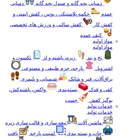
دمپایی بچه گانه و صندل بچه گانه
دمپایی
عمده
چکمه پلاستیکی ، پوتین ، کفش ایمنی و
کفش کار
کفش سالنی و ورزش های تخصصی
کیف عمده
مواد اولیه
مواد اولیه
نخ و بند
زیره، پاشنه و لژ
تکسون و
اشتروبل
پارچه، چرم طبیعی و مصنوعی
یراق‌آلات، فنر و شانک
شیمیایی و پلیمری
کفی و قدک
بسته‌بندی
واکس، پاشنه‌کش،
بوگیر کفش
چسب
خدمات تولید
خدمات تولید
ماشین آلات
تیغه سازی و قالب سازی زیره
چاپ و بسته بندی
لمینت پارچه
بافت