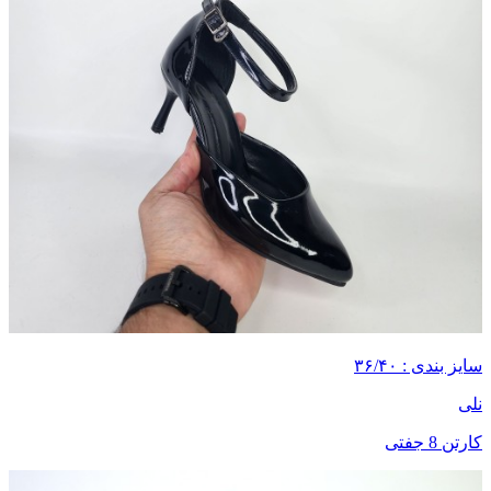
سایز بندی : ۳۶/۴۰
نلی
کارتن 8 جفتی