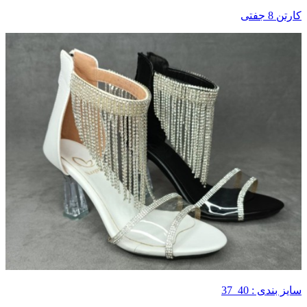
کارتن 8 جفتی
سایز بندی : 40_37