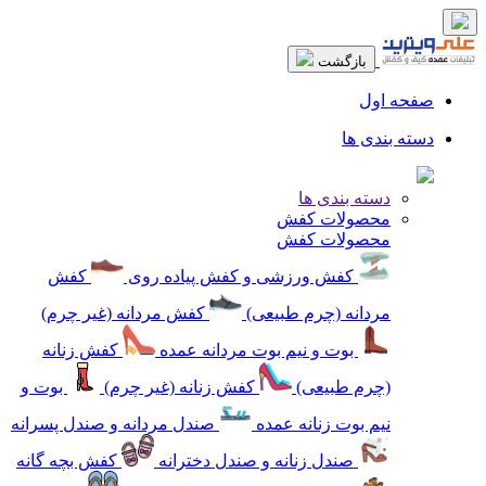
بازگشت
صفحه اول
دسته بندی ها
دسته بندی ها
محصولات کفش
محصولات کفش
کفش ورزشی و کفش پیاده روی
کفش
مردانه (چرم طبیعی)
کفش مردانه (غیر چرم)
بوت و نیم بوت مردانه عمده
کفش زنانه
(چرم طبیعی)
کفش زنانه (غیر چرم)
بوت و
نیم بوت زنانه عمده
صندل مردانه و صندل پسرانه
صندل زنانه و صندل دخترانه
کفش بچه گانه