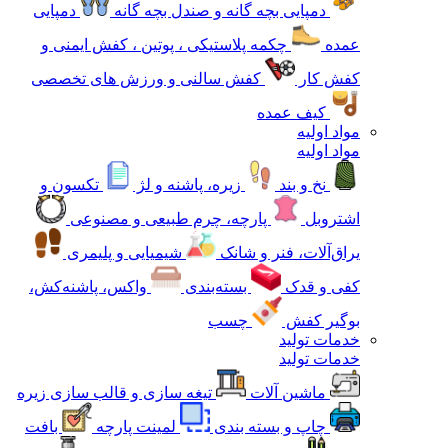
دمپایی بچه گانه و صندل بچه گانه
دمپایی
عمده
چکمه پلاستیکی ، پوتین ، کفش ایمنی و
کفش کار
کفش سالنی و ورزش های تخصصی
کیف عمده
مواد اولیه
مواد اولیه
نخ و بند
زیره، پاشنه و لژ
تکسون و
اشتروبل
پارچه، چرم طبیعی و مصنوعی
یراق‌آلات، فنر و شانک
شیمیایی و پلیمری
کفی و قدک
بسته‌بندی
واکس، پاشنه‌کش،
بوگیر کفش
چسب
خدمات تولید
خدمات تولید
ماشین آلات
تیغه سازی و قالب سازی زیره
چاپ و بسته بندی
لمینت پارچه
بافت