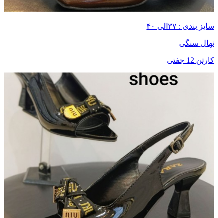
سایز بندی : ۳۷الی ۴۰
نهال سنگی
کارتن 12 جفتی