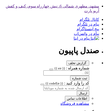
مشهد، مطهری شمالی 6، نبش چهارراه سوم، کیف و کفش
آریو پارت
کانال تلگرام
پیام در تلگرام
پیج اینستاگرام
پیام در واتس‌اپ
پیام در ایتا
صندل پاپیون
گزارش تخلف
شماره همراه :
{{ err }}
ثبت شماره
کد را وارد کنید :
{{ codeErr }}
ارسال
اطلاعات تماس
مشاهده فروشگاه