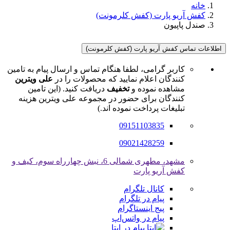
خانه
کفش آریو پارت (کفش کلرمونت)
صندل پاپیون
اطلاعات تماس کفش آریو پارت (کفش کلرمونت)
کاربر گرامی، لطفا هنگام تماس و ارسال پیام به تامین
کنندگان اعلام نمایید که محصولات را در
علی ویترین
مشاهده نموده و
تخفیف
دریافت کنید. (این تامین
کنندگان برای حضور در مجموعه علی ویترین هزینه
تبلیغات پرداخت نموده اند.)
09151103835
09021428259
مشهد، مطهری شمالی 6، نبش چهارراه سوم، کیف و
کفش آریو پارت
کانال تلگرام
پیام در تلگرام
پیج اینستاگرام
پیام در واتس‌اپ
پیام در ایتا