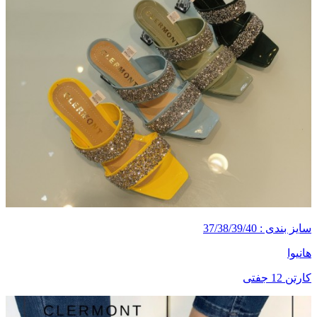
سایز بندی : 37/38/39/40
هانیوا
کارتن 12 جفتی