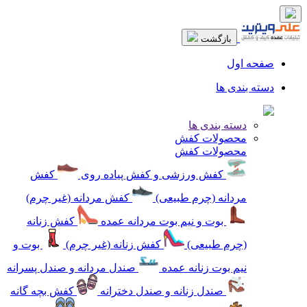
بازگشت
صفحه اول
دسته بندی ها
دسته بندی ها
محصولات کفش
محصولات کفش
کفش ورزشی و کفش پیاده روی
کفش
مردانه (چرم طبیعی)
کفش مردانه (غیر چرم)
بوت و نیم بوت مردانه عمده
کفش زنانه
(چرم طبیعی)
کفش زنانه (غیر چرم)
بوت و
نیم بوت زنانه عمده
صندل مردانه و صندل پسرانه
صندل زنانه و صندل دخترانه
کفش بچه گانه