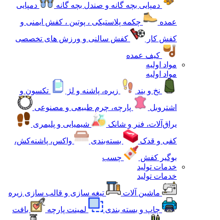
دمپایی بچه گانه و صندل بچه گانه
دمپایی
عمده
چکمه پلاستیکی ، پوتین ، کفش ایمنی و
کفش کار
کفش سالنی و ورزش های تخصصی
کیف عمده
مواد اولیه
مواد اولیه
نخ و بند
زیره، پاشنه و لژ
تکسون و
اشتروبل
پارچه، چرم طبیعی و مصنوعی
یراق‌آلات، فنر و شانک
شیمیایی و پلیمری
کفی و قدک
بسته‌بندی
واکس، پاشنه‌کش،
بوگیر کفش
چسب
خدمات تولید
خدمات تولید
ماشین آلات
تیغه سازی و قالب سازی زیره
چاپ و بسته بندی
لمینت پارچه
بافت