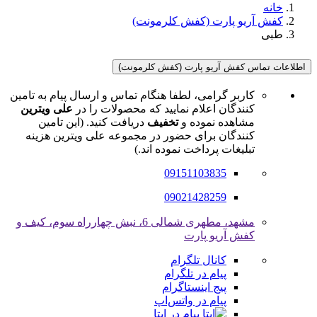
خانه
کفش آریو پارت (کفش کلرمونت)
طبی
اطلاعات تماس کفش آریو پارت (کفش کلرمونت)
کاربر گرامی، لطفا هنگام تماس و ارسال پیام به تامین
کنندگان اعلام نمایید که محصولات را در
علی ویترین
مشاهده نموده و
تخفیف
دریافت کنید. (این تامین
کنندگان برای حضور در مجموعه علی ویترین هزینه
تبلیغات پرداخت نموده اند.)
09151103835
09021428259
مشهد، مطهری شمالی 6، نبش چهارراه سوم، کیف و
کفش آریو پارت
کانال تلگرام
پیام در تلگرام
پیج اینستاگرام
پیام در واتس‌اپ
پیام در ایتا