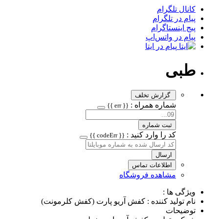
کانال تلگرام
پیام در تلگرام
پیج اینستاگرام
پیام در واتس‌اپ
پیام در ایتا
طبی
گزارش تخلف
شماره همراه :
{{ err }}
ثبت شماره
کد را وارد کنید :
{{ codeErr }}
ارسال
اطلاعات تماس
مشاهده فروشگاه
ویژگی ها :
نام تولید کننده : کفش آریو پارت (کفش کلرمونت)
توضیحات