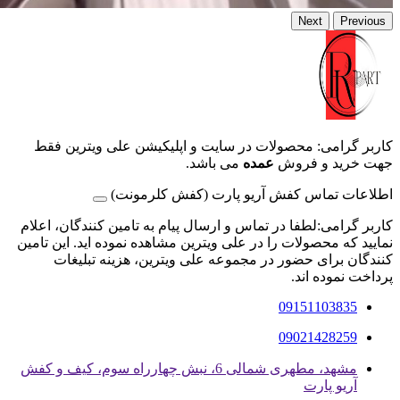
Next
Previous
کاربر گرامی: محصولات در سایت و اپلیکیشن علی ویترین فقط
جهت خرید و فروش
عمده
می باشد.
اطلاعات تماس کفش آریو پارت (کفش کلرمونت)
کاربر گرامی:لطفا در تماس و ارسال پیام به تامین کنندگان، اعلام
نمایید که محصولات را در علی ویترین مشاهده نموده اید. این تامین
کنندگان برای حضور در مجموعه علی ویترین، هزینه تبلیغات
پرداخت نموده اند.
09151103835
09021428259
مشهد، مطهری شمالی 6، نبش چهارراه سوم، کیف و کفش
آریو پارت