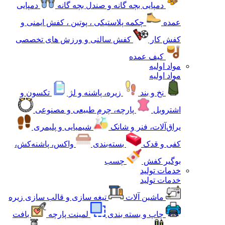
دمپایی بچه گانه و صندل بچه گانه
دمپایی
عمده
چکمه پلاستیکی ، پوتین ، کفش ایمنی و
کفش کار
کفش سالنی و ورزش های تخصصی
کیف عمده
مواد اولیه
مواد اولیه
نخ و بند
زیره، پاشنه و لژ
تکسون و
اشتروبل
پارچه، چرم طبیعی و مصنوعی
یراق‌آلات، فنر و شانک
شیمیایی و پلیمری
کفی و قدک
بسته‌بندی
واکس، پاشنه‌کش،
بوگیر کفش
چسب
خدمات تولید
خدمات تولید
ماشین آلات
تیغه سازی و قالب سازی زیره
چاپ و بسته بندی
لمینت پارچه
بافت