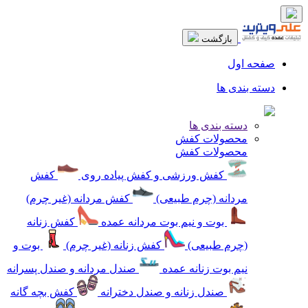
بازگشت
صفحه اول
دسته بندی ها
دسته بندی ها
محصولات کفش
محصولات کفش
کفش ورزشی و کفش پیاده روی
کفش
مردانه (چرم طبیعی)
کفش مردانه (غیر چرم)
بوت و نیم بوت مردانه عمده
کفش زنانه
(چرم طبیعی)
کفش زنانه (غیر چرم)
بوت و
نیم بوت زنانه عمده
صندل مردانه و صندل پسرانه
صندل زنانه و صندل دخترانه
کفش بچه گانه