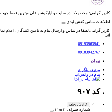
کاربر گرامی: محصولات در سایت و اپلیکیشن علی ویترین فقط جهت
اطلاعات تماس کفش لیدی
کاربر گرامی:لطفا در تماس و ارسال پیام به تامین کنندگان، اعلام نم
اند.
09193963941
09183942767
تهران
پیام در تلگرام
پیام در واتس‌اپ
پیام در ایتا
کد ۹۰۷
گزارش تخلف
شماره همراه :
{{ err }}