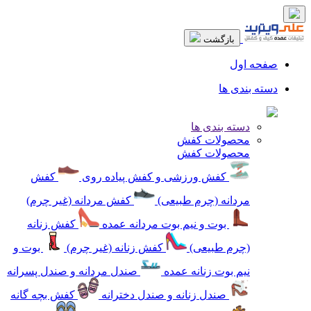
بازگشت
صفحه اول
دسته بندی ها
دسته بندی ها
محصولات کفش
محصولات کفش
کفش ورزشی و کفش پیاده روی
کفش
مردانه (چرم طبیعی)
کفش مردانه (غیر چرم)
بوت و نیم بوت مردانه عمده
کفش زنانه
(چرم طبیعی)
کفش زنانه (غیر چرم)
بوت و
نیم بوت زنانه عمده
صندل مردانه و صندل پسرانه
صندل زنانه و صندل دخترانه
کفش بچه گانه