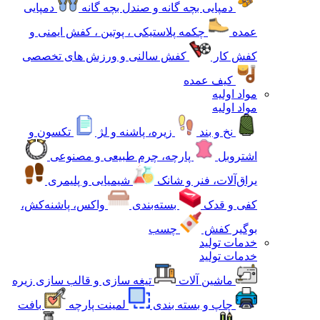
دمپایی بچه گانه و صندل بچه گانه
دمپایی
عمده
چکمه پلاستیکی ، پوتین ، کفش ایمنی و
کفش کار
کفش سالنی و ورزش های تخصصی
کیف عمده
مواد اولیه
مواد اولیه
نخ و بند
زیره، پاشنه و لژ
تکسون و
اشتروبل
پارچه، چرم طبیعی و مصنوعی
یراق‌آلات، فنر و شانک
شیمیایی و پلیمری
کفی و قدک
بسته‌بندی
واکس، پاشنه‌کش،
بوگیر کفش
چسب
خدمات تولید
خدمات تولید
ماشین آلات
تیغه سازی و قالب سازی زیره
چاپ و بسته بندی
لمینت پارچه
بافت