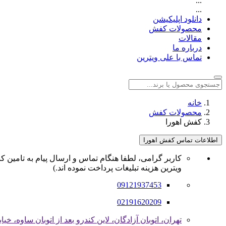
...
...
دانلود اپلیکیشن
محصولات کفش
مقالات
درباره ما
تماس با علی ویترین
خانه
محصولات کفش
کفش اهورا
اطلاعات تماس کفش اهورا
کاربر گرامی، لطفا هنگام تماس و ارسال پیام به تامین کن
ویترین هزینه تبلیغات پرداخت نموده اند.)
09121937453
02191620209
تهران، اتوبان آزادگان، لاین کندرو بعد از اتوبان ساوه، خ