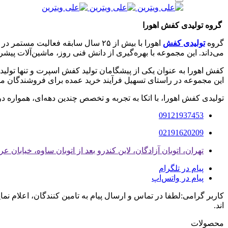
گروه تولیدی کفش اهورا
گروه
تولیدی کفش
اهورا با بیش از ۲۵ سال سابقه ف
می‌داند. این مجموعه با بهره‌گیری از دانش فنی روز، ماشین‌آلات پی
کفش اهورا به عنوان یکی از پیشگامان تولید کفش اسپرت و تنها تولید
این مجموعه در راستای تسهیل فرآیند خرید عمده برای فروشندگان مح
تولیدی کفش اهورا، با اتکا به تجربه و تخصص چندین دهه‌ای، همواره در
09121937453
02191620209
تهران، اتوبان آزادگان، لاین کندرو بعد از اتوبان ساوه، خیابان 
پیام در تلگرام
پیام در واتس‌اپ
کاربر گرامی:لطفا در تماس و ارسال پیام به تامین کنندگان، اعلام نم
اند.
محصولات