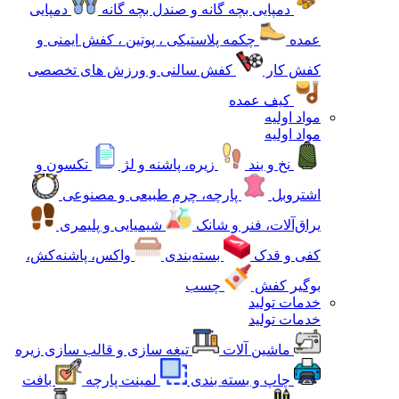
دمپایی بچه گانه و صندل بچه گانه
دمپایی
عمده
چکمه پلاستیکی ، پوتین ، کفش ایمنی و
کفش کار
کفش سالنی و ورزش های تخصصی
کیف عمده
مواد اولیه
مواد اولیه
نخ و بند
زیره، پاشنه و لژ
تکسون و
اشتروبل
پارچه، چرم طبیعی و مصنوعی
یراق‌آلات، فنر و شانک
شیمیایی و پلیمری
کفی و قدک
بسته‌بندی
واکس، پاشنه‌کش،
بوگیر کفش
چسب
خدمات تولید
خدمات تولید
ماشین آلات
تیغه سازی و قالب سازی زیره
چاپ و بسته بندی
لمینت پارچه
بافت