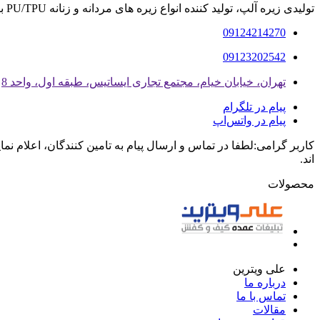
تولیدی زیره آلپ، تولید کننده انواع زیره های مردانه و زنانه PU/TPU با مدیریت آقای عبداللهی
09124214270
09123202542
تهران، خیابان خیام، مجتمع تجاری ایساتیس، طبقه اول، واحد 8
پیام در تلگرام
پیام در واتس‌اپ
کاربر گرامی:لطفا در تماس و ارسال پیام به تامین کنندگان، اعلام نم
اند.
محصولات
علی ویترین
درباره ما
تماس با ما
مقالات