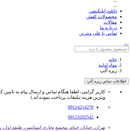
...
...
دانلود اپلیکیشن
محصولات کفش
مقالات
درباره ما
تماس با علی ویترین
خانه
مواد اولیه
زیره آلپ
اطلاعات تماس زیره آلپ
کاربر گرامی، لطفا هنگام تماس و ارسال پیام به تامین کن
ویترین هزینه تبلیغات پرداخت نموده اند.)
09124214270
09123202542
تهران، خیابان خیام، مجتمع تجاری ایساتیس، طبقه اول، وا