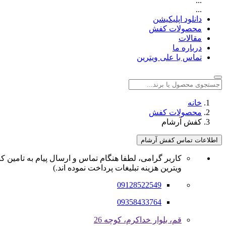
...
...
دانلود اپلیکیشن
محصولات کفش
مقالات
درباره ما
تماس با علی ویترین
خانه
محصولات کفش
کفش آرشام
اطلاعات تماس کفش آرشام
کاربر گرامی، لطفا هنگام تماس و ارسال پیام به تامین کن
ویترین هزینه تبلیغات پرداخت نموده اند.)
09128522549
09358433764
قم، بلوار خداکرم، کوچه 26