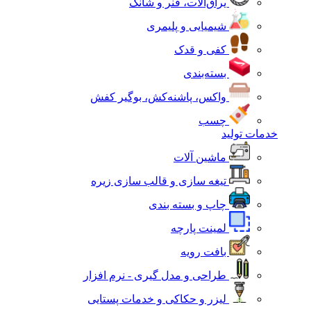
یراق‌آلات، فنر و شانک
شیمیایی و پلیمری
کفی و قدک
بسته‌بندی
واکس، پاشنه‌کش، بوگیر کفش
چسب
خدمات تولید
ماشین آلات
تیغه سازی و قالب سازی زیره
چاپ و بسته بندی
لمینت پارچه
بافت رویه
طراحی و مدل گیری - نرم افزار
لیزر و حکاکی و خدمات پستایی