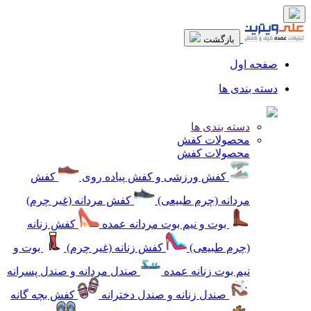
بازگشت
صفحه اول
دسته بندی ها
دسته بندی ها
محصولات کفش
محصولات کفش
کفش ورزشی و کفش پیاده روی
کفش
مردانه (چرم طبیعی)
کفش مردانه (غیر چرم)
بوت و نیم بوت مردانه عمده
کفش زنانه
(چرم طبیعی)
کفش زنانه (غیر چرم)
بوت و
نیم بوت زنانه عمده
صندل مردانه و صندل پسرانه
صندل زنانه و صندل دخترانه
کفش بچه گانه