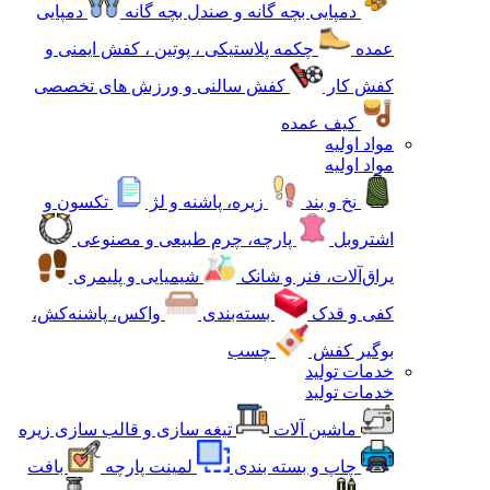
دمپایی بچه گانه و صندل بچه گانه
دمپایی
عمده
چکمه پلاستیکی ، پوتین ، کفش ایمنی و
کفش کار
کفش سالنی و ورزش های تخصصی
کیف عمده
مواد اولیه
مواد اولیه
نخ و بند
زیره، پاشنه و لژ
تکسون و
اشتروبل
پارچه، چرم طبیعی و مصنوعی
یراق‌آلات، فنر و شانک
شیمیایی و پلیمری
کفی و قدک
بسته‌بندی
واکس، پاشنه‌کش،
بوگیر کفش
چسب
خدمات تولید
خدمات تولید
ماشین آلات
تیغه سازی و قالب سازی زیره
چاپ و بسته بندی
لمینت پارچه
بافت