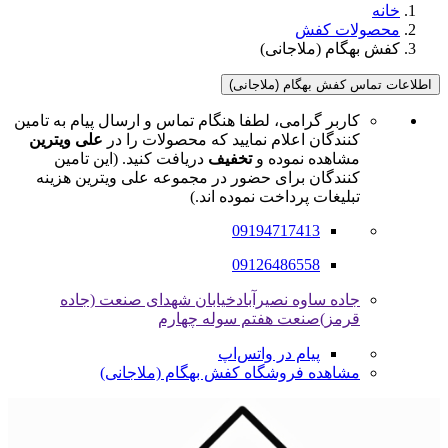
خانه
محصولات کفش
کفش بهگام (ملاجانی)
اطلاعات تماس کفش بهگام (ملاجانی)
کاربر گرامی، لطفا هنگام تماس و ارسال پیام به تامین
کنندگان اعلام نمایید که محصولات را در
علی ویترین
مشاهده نموده و
تخفیف
دریافت کنید. (این تامین
کنندگان برای حضور در مجموعه علی ویترین هزینه
تبلیغات پرداخت نموده اند.)
09194717413
09126486558
جاده ساوه نصیرآبادخیابان شهدای صنعت (جاده
قرمز)صنعت هفتم سوله چهارم
پیام در واتس‌اپ
مشاهده فروشگاه کفش بهگام (ملاجانی)