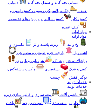
دمپایی بچه گانه و صندل بچه گانه
دمپایی
عمده
چکمه پلاستیکی ، پوتین ، کفش ایمنی و
کفش کار
کفش سالنی و ورزش های تخصصی
کیف عمده
مواد اولیه
مواد اولیه
نخ و بند
زیره، پاشنه و لژ
تکسون و
اشتروبل
پارچه، چرم طبیعی و مصنوعی
یراق‌آلات، فنر و شانک
شیمیایی و پلیمری
کفی و قدک
بسته‌بندی
واکس، پاشنه‌کش،
بوگیر کفش
چسب
خدمات تولید
خدمات تولید
ماشین آلات
تیغه سازی و قالب سازی زیره
چاپ و بسته بندی
لمینت پارچه
بافت