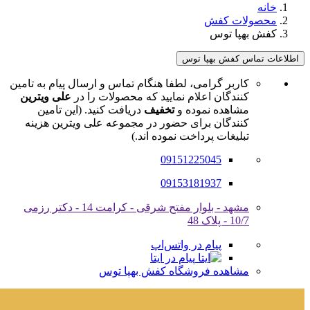
خانه
محصولات کفش
کفش بهپا توس
اطلاعات تماس کفش بهپا توس
کاربر گرامی، لطفا هنگام تماس و ارسال پیام به تامین
کنندگان اعلام نمایید که محصولات را در
علی ویترین
مشاهده نموده و
تخفیف
دریافت کنید. (این تامین
کنندگان برای حضور در مجموعه علی ویترین هزینه
تبلیغات پرداخت نموده اند.)
09151225045
09153181937
مشهد - بلوار مفتح شرقی - کرامت 14 - دکتر رزمی
10/7 - پلاک 48
پیام در واتس‌اپ
پیام در ایتا
مشاهده فروشگاه کفش بهپا توس