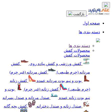
بازگشت
صفحه اول
دسته بندی ها
دسته بندی ها
محصولات کفش
محصولات کفش
کفش ورزشی و کفش پیاده روی
کفش
مردانه (چرم طبیعی)
کفش مردانه (غیر چرم)
بوت و نیم بوت مردانه عمده
کفش زنانه
(چرم طبیعی)
کفش زنانه (غیر چرم)
بوت و
نیم بوت زنانه عمده
صندل مردانه و صندل پسرانه
صندل زنانه و صندل دخترانه
کفش بچه گانه