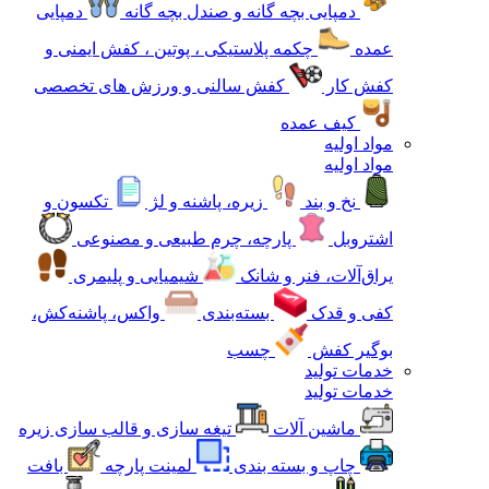
دمپایی بچه گانه و صندل بچه گانه
دمپایی
عمده
چکمه پلاستیکی ، پوتین ، کفش ایمنی و
کفش کار
کفش سالنی و ورزش های تخصصی
کیف عمده
مواد اولیه
مواد اولیه
نخ و بند
زیره، پاشنه و لژ
تکسون و
اشتروبل
پارچه، چرم طبیعی و مصنوعی
یراق‌آلات، فنر و شانک
شیمیایی و پلیمری
کفی و قدک
بسته‌بندی
واکس، پاشنه‌کش،
بوگیر کفش
چسب
خدمات تولید
خدمات تولید
ماشین آلات
تیغه سازی و قالب سازی زیره
چاپ و بسته بندی
لمینت پارچه
بافت