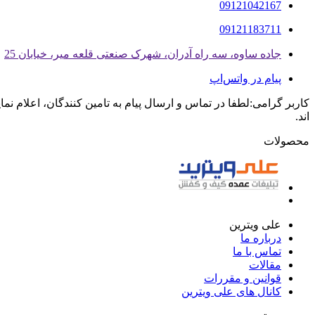
09121042167
09121183711
جاده ساوه، سه راه آدران، شهرک صنعتی قلعه میر، خیابان 25
پیام در واتس‌اپ
کاربر گرامی:لطفا در تماس و ارسال پیام به تامین کنندگان، اعلام نم
اند.
محصولات
علی ویترین
درباره ما
تماس با ما
مقالات
قوانین و مقررات
کانال های علی ویترین