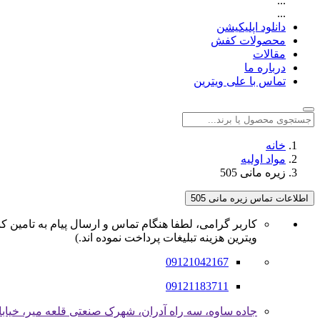
...
...
دانلود اپلیکیشن
محصولات کفش
مقالات
درباره ما
تماس با علی ویترین
خانه
مواد اولیه
زیره مانی 505
اطلاعات تماس زیره مانی 505
کاربر گرامی، لطفا هنگام تماس و ارسال پیام به تامین کن
ویترین هزینه تبلیغات پرداخت نموده اند.)
09121042167
09121183711
جاده ساوه، سه راه آدران، شهرک صنعتی قلعه میر، خیابان 