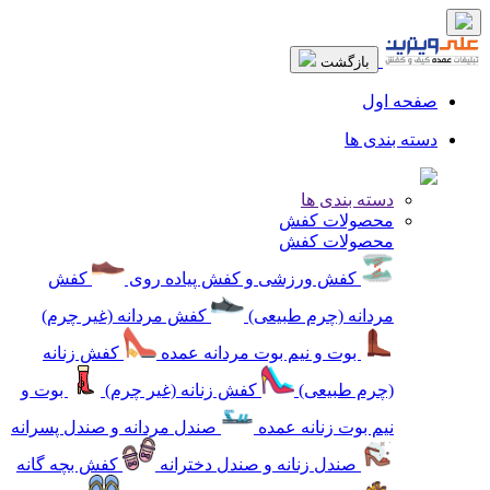
بازگشت
صفحه اول
دسته بندی ها
دسته بندی ها
محصولات کفش
محصولات کفش
کفش ورزشی و کفش پیاده روی
کفش
مردانه (چرم طبیعی)
کفش مردانه (غیر چرم)
بوت و نیم بوت مردانه عمده
کفش زنانه
(چرم طبیعی)
کفش زنانه (غیر چرم)
بوت و
نیم بوت زنانه عمده
صندل مردانه و صندل پسرانه
صندل زنانه و صندل دخترانه
کفش بچه گانه