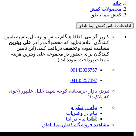
خانه
محصولات کفش
کفش نیما ناطق
اطلاعات تماس کفش نیما ناطق
کاربر گرامی، لطفا هنگام تماس و ارسال پیام به تامین
کنندگان اعلام نمایید که محصولات را در
علی ویترین
مشاهده نموده و
تخفیف
دریافت کنید. (این تامین
کنندگان برای حضور در مجموعه علی ویترین هزینه
تبلیغات پرداخت نموده اند.)
09143036757
04135257397
تبریز، بازار حرمخانه، کوچه شهید خلیل علیپور (خوی
۲)، پلاک 10
پیام در تلگرام
پیام در واتس‌اپ
پیام در ایتا
مشاهده فروشگاه کفش نیما ناطق