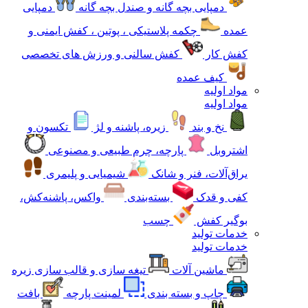
دمپایی بچه گانه و صندل بچه گانه
دمپایی
عمده
چکمه پلاستیکی ، پوتین ، کفش ایمنی و
کفش کار
کفش سالنی و ورزش های تخصصی
کیف عمده
مواد اولیه
مواد اولیه
نخ و بند
زیره، پاشنه و لژ
تکسون و
اشتروبل
پارچه، چرم طبیعی و مصنوعی
یراق‌آلات، فنر و شانک
شیمیایی و پلیمری
کفی و قدک
بسته‌بندی
واکس، پاشنه‌کش،
بوگیر کفش
چسب
خدمات تولید
خدمات تولید
ماشین آلات
تیغه سازی و قالب سازی زیره
چاپ و بسته بندی
لمینت پارچه
بافت