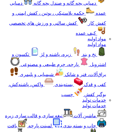
دمپایی بچه گانه و صندل بچه گانه
دمپایی
عمده
چکمه پلاستیکی ، پوتین ، کفش ایمنی و
کفش کار
کفش سالنی و ورزش های تخصصی
کیف عمده
مواد اولیه
مواد اولیه
نخ و بند
زیره، پاشنه و لژ
تکسون و
اشتروبل
پارچه، چرم طبیعی و مصنوعی
یراق‌آلات، فنر و شانک
شیمیایی و پلیمری
کفی و قدک
بسته‌بندی
واکس، پاشنه‌کش،
بوگیر کفش
چسب
خدمات تولید
خدمات تولید
ماشین آلات
تیغه سازی و قالب سازی زیره
چاپ و بسته بندی
لمینت پارچه
بافت