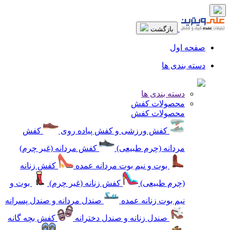
بازگشت
صفحه اول
دسته بندی ها
دسته بندی ها
محصولات کفش
محصولات کفش
کفش ورزشی و کفش پیاده روی
کفش
مردانه (چرم طبیعی)
کفش مردانه (غیر چرم)
بوت و نیم بوت مردانه عمده
کفش زنانه
(چرم طبیعی)
کفش زنانه (غیر چرم)
بوت و
نیم بوت زنانه عمده
صندل مردانه و صندل پسرانه
صندل زنانه و صندل دخترانه
کفش بچه گانه