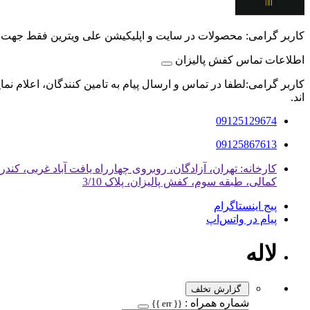
کاربر گرامی: محصولات در سایت و اپلیکیشن علی ویترین فقط جهت
اطلاعات تماس کفش پالیزان
کاربر گرامی:لطفا در تماس و ارسال پیام به تامین کنندگان، اعلام نم
اند.
09125129674
09125867613
کمالی، طبقه سوم، کفش پالیزان، پلاک 3/10
پیج اینستاگرام
پیام در واتس‌اپ
لاله
گزارش تخلف
شماره همراه :
{{ err }}