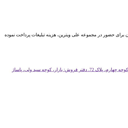
گان برای حضور در مجموعه علی ویترین، هزینه تبلیغات پرداخت نموده
کارخانه: تهران، آزادگان، روبروی چهارراه یافت آباد غربی، کندرو به سمت آزادگان شرقی، خیابان عرفان، خیابان حشمت، میدان پدر، کوچه چهارم، پلاک 72. دفتر فروش: بازار، کوچه سید ولی، پاساژ